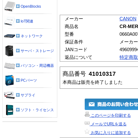
OpenBlocks
メーカー
CANON
IoT関連
商品名
CR-ME
型番
0660A00
ネットワーク
保証条件
メーカー
JANコード
4960999
サーバ・ストレージ
返品について
特定商取
パソコン・周辺機器
商品番号
41010317
PCパーツ
本商品は販売を終了しました
サプライ
ソフト・ライセンス
このページを印刷する
メールでURLを送る
お気に入りに追加する