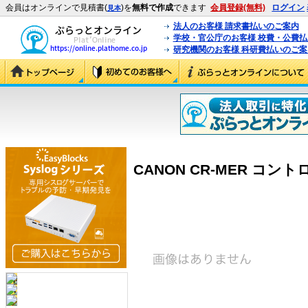
会員はオンラインで見積書(
)を
無料で作成
できます
会員登録(無料)
ログイン
見本
法人のお客様 請求書払いのご案内
学校・官公庁のお客様 校費・公費
研究機関のお客様 科研費払いのご案
CANON CR-MER コントロ