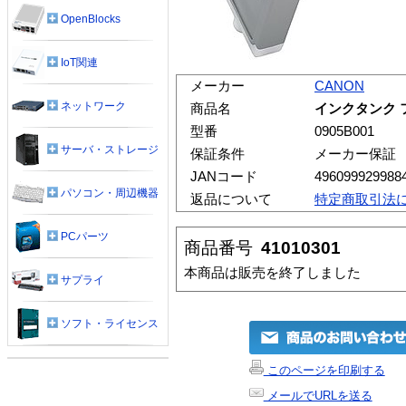
OpenBlocks
IoT関連
メーカー
CANON
ネットワーク
商品名
インクタンク フ
型番
0905B001
サーバ・ストレージ
保証条件
メーカー保証
JANコード
496099929988
パソコン・周辺機器
返品について
特定商取引法
PCパーツ
商品番号
41010301
本商品は販売を終了しました
サプライ
ソフト・ライセンス
このページを印刷する
メールでURLを送る