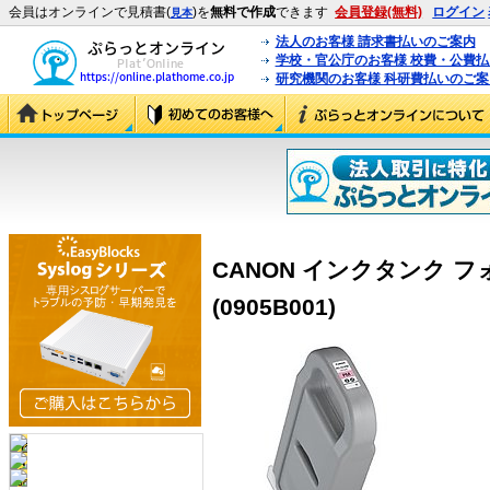
会員はオンラインで見積書(
)を
無料で作成
できます
会員登録(無料)
ログイン
見本
法人のお客様 請求書払いのご案内
学校・官公庁のお客様 校費・公費
研究機関のお客様 科研費払いのご案
CANON インクタンク フォ
(0905B001)