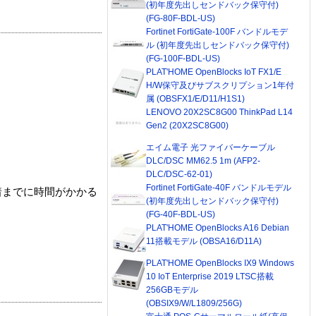
(初年度先出しセンドバック保守付)
(FG-80F-BDL-US)
Fortinet FortiGate-100F バンドルモデ
ル (初年度先出しセンドバック保守付)
(FG-100F-BDL-US)
PLAT'HOME OpenBlocks IoT FX1/E
H/W保守及びサブスクリプション1年付
属 (OBSFX1/E/D11/H1S1)
LENOVO 20X2SC8G00 ThinkPad L14
Gen2 (20X2SC8G00)
エイム電子 光ファイバーケーブル
DLC/DSC MM62.5 1m (AFP2-
DLC/DSC-62-01)
Fortinet FortiGate-40F バンドルモデル
着までに時間がかかる
(初年度先出しセンドバック保守付)
(FG-40F-BDL-US)
PLAT'HOME OpenBlocks A16 Debian
11搭載モデル (OBSA16/D11A)
PLAT'HOME OpenBlocks IX9 Windows
10 IoT Enterprise 2019 LTSC搭載
256GBモデル
(OBSIX9/W/L1809/256G)