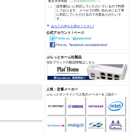
東京大学/K様
(ご利用期間2009年～)
“
請求書払いに対応していただいているので利用
しております。メールでの問い合わせにも丁寧
に対応していただけるので大変ありがたいで
す。
あなたの声をお寄せください!
公式アカウント / ページ
ぷらっとホーム社製品
当社ブランドの製品情報はこちら
人気・定番メーカー
ぷらっとオンラインで人気のメーカーをご紹介！