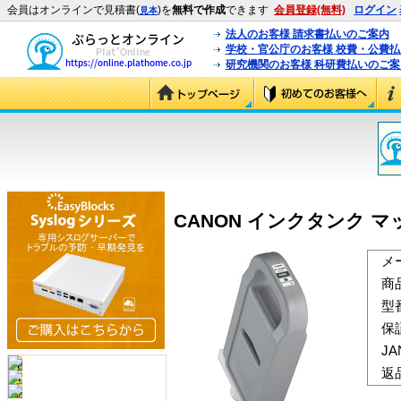
会員はオンラインで見積書(
)を
無料で作成
できます
会員登録(無料)
ログイン
見本
法人のお客様 請求書払いのご案内
学校・官公庁のお客様 校費・公費
研究機関のお客様 科研費払いのご案
CANON インクタンク マットブ
メ
商
型
保
J
返