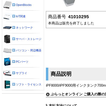
OpenBlocks
商品番号
41010295
IoT関連
本商品は販売を終了しました
ネットワーク
サーバ・ストレージ
パソコン・周辺機器
PCパーツ
商品説明
サプライ
ソフト・ライセンス
iPF8000/iPF9000用インクタンク700m
ぷらっとオンライン ご購入の際の
支払方法について