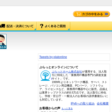
Tweets by platonline
ぷらっとオンラインについて
ぷらっとホーム株式会社
が運用する、法人取
引に特化した「業務用IT機器専門の調達支援
サイト」です。
1999年よりネットワーク機器、サーバ、スト
レージ、パソコン周辺機器、PCパーツ、ソフトウェ
ア、ライセンスなど、業務用IT機器中心に販売。品揃え
は業界トップクラスの約5.5万点です。法人取引に特化
し、学校・官公庁・一般法人のお客様の請求書後払いに
も対応しています。
IPv6への取り組み
会社概要
お客様からの声
もっと見る