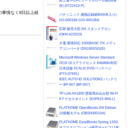
富士通 POS-Cサーマルロール紙(高保
存) (0722410-P)
の事情なく8日以上経
パナソニック 感熱記録紙B4(6本入り)
UG-0001B4 (UG-0001B4)
応研 販売大臣 NX スタンドアロン
(OKN-423533)
大電 環境対応 1000BASE-T/X メディ
アコンバータ (DN1800SG2E)
Microsoft Windows Server Standard
2019 16コアライセンス 64bitWin対応
日本語版 5CAL付 DVDパッケージ
(P73-07691)
IDEC AUTO-ID SOLUTIONS バッテリ
ー BP-007 (BP-007)
TP-Link AX1800 壁面埋め込み型 Wi-Fi
6アクセスポイント (EAP615-WALL)
PLAT'HOME OpenBlocks IX9 Debian
10搭載モデル (OBSIX9/D10A)
PLAT'HOME EasyBlocks Syslog 120G
サブスクリプション(保守サービス) 1年