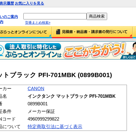
表示履歴
お気に入りを見る
払いのご案内
内
型番まとめ検索»
ラック PFI-701MBK (0899B001)
ーカー
CANON
品名
インクタンク マットブラック PFI-701MBK
番
0899B001
証条件
メーカー保証
ANコード
4960999299822
品について
特定商取引法に基づく表示