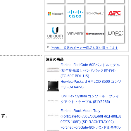
その他、多数のメーカー商品を取り扱ってます
注目の商品
Fortinet FortiGate-60Fバンドルモデル
(初年度先出しセンドバック保守付)
(FG-60F-BDL-US)
Hewlett-Packard HP LCD 8500 コンソ
ール (AF642A)
IBM Flex System コンソール・ブレイ
クアウト・ケーブル (81Y5286)
Fortinet Rack Mount Tray
ます。
(FortiGate40F/50E/60E/60F/61F/80E/8
0F/FS-108E) (SP-RACKTRAY-02)
Fortinet FortiGate-80F バンドルモデル