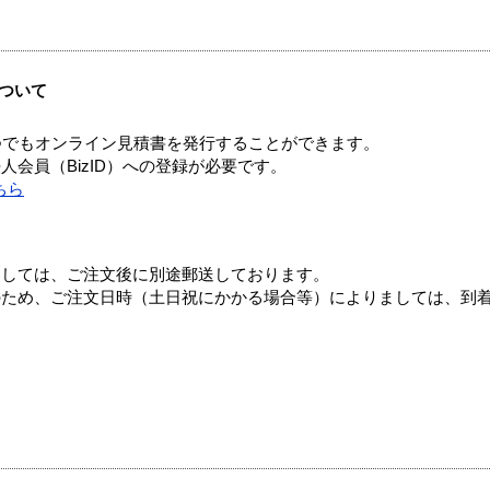
ついて
つでもオンライン見積書を発行することができます。
会員（BizID）への登録が必要です。
ちら
ましては、ご注文後に別途郵送しております。
のため、ご注文日時（土日祝にかかる場合等）によりましては、到