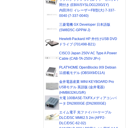
間付き (EBIX/SYSLOG120G/1Y)
内田洋行 イレーザーFB型(大) 7-337-
0040 (7-337-0040)
三菱電機 GX Developer 日本語版
(SW8D5C-GPPW-J)
Hewlett-Packard HP 外付けUSB DVD
ドライブ (701498-B21)
CISCO Japan 250V AC Type A Power
Cable (CAB-TA-250V-JP=)
PLAT'HOME OpenBlocks IX9 Debian
11搭載モデル (OBSIX9/D11A)
金井電器産業 MINI KEYBOARD Pro
USBモデル 英語版 (金井電器)
(HMB632KUS/R)
大電 100BASE-TX/FXメディアコンバ
ータ DN2800GE (DN2800GE)
エイム電子 光ファイバーケーブル
DLC/DSC MM62.5 2m (AFP2-
DLC/DSC-62-02)