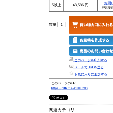
お問
5以上
48,586
円
翌営業
数量
このページを印刷する
メールでURLを送る
お気に入りに追加する
このページのURL
https://plth.me/41010288
関連カテゴリ