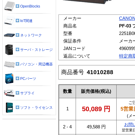
OpenBlocks
メーカー
CANO
IoT関連
商品名
PF-0
型番
2251B0
ネットワーク
保証条件
メーカ
JANコード
496099
サーバ・ストレージ
返品について
特定商
パソコン・周辺機器
商品番号
41010288
PCパーツ
数量
販売価格
(税込)
サプライ
ご
50,089
円
ソフト・ライセンス
5営業
1
(メ
お問
2 - 4
49,588
円
翌営業