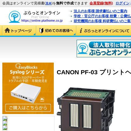
会員はオンラインで見積書(
)を
無料で作成
できます
会員登録(無料)
ログイン
見本
法人のお客様 請求書払いのご案内
学校・官公庁のお客様 校費・公費
研究機関のお客様 科研費払いのご案
CANON PF-03 プリントヘッ