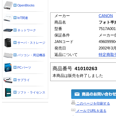
OpenBlocks
メーカー
CANON
IoT関連
商品名
フォト半光
型番
7517A001
ネットワーク
保証条件
メーカー
JANコード
49609990
サーバ・ストレージ
発売日
2002年3
返品について
特定商取
パソコン・周辺機器
商品番号
41010263
PCパーツ
本商品は販売を終了しました
サプライ
ソフト・ライセンス
このページを印刷する
メールでURLを送る