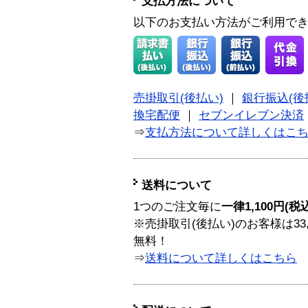
支払方法について
以下のお支払い方法がご利用で
売掛取引(後払い)
｜
銀行振込(後
換宅配便
｜
セブンイレブン決済
⇒
支払方法について詳しくはこ
送料について
1つのご注文毎に
一律1,100円(税
※売掛取引(後払い)のお客様は33
無料！
⇒
送料について詳しくはこちら