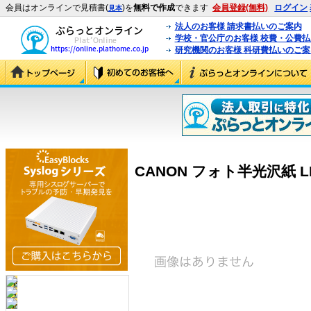
会員はオンラインで見積書(
)を
無料で作成
できます
会員登録(無料)
ログイン
見本
法人のお客様 請求書払いのご案内
学校・官公庁のお客様 校費・公費
研究機関のお客様 科研費払いのご案
CANON フォト半光沢紙 LFM-