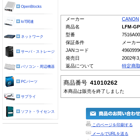
OpenBlocks
メーカー
CANON
IoT関連
商品名
LFM-G
型番
7516A00
ネットワーク
保証条件
メーカ
JANコード
4960999
サーバ・ストレージ
発売日
2002年
返品について
特定商
パソコン・周辺機器
商品番号
41010262
PCパーツ
本商品は販売を終了しました
サプライ
ソフト・ライセンス
このページを印刷する
メールでURLを送る