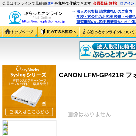
会員はオンラインで見積書(
)を
無料で作成
できます
会員登録(無料)
ログイン
見本
法人のお客様 請求書払いのご案内
学校・官公庁のお客様 校費・公費
研究機関のお客様 科研費払いのご案
CANON LFM-GP421R フ