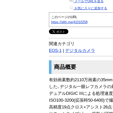
メールでURLを送る
お気に入りに追加する
このページのURL
https://plth.me/41010258
関連カテゴリ
EOS-1
|
デジタルカメラ
商品概要
有効画素数約2110万画素の35
した､デジタル一眼レフカメラの
デュアルDIGIC IIIによる処理速
ISO100-3200(拡張時50-640
高精度19点クロス+アシスト26点