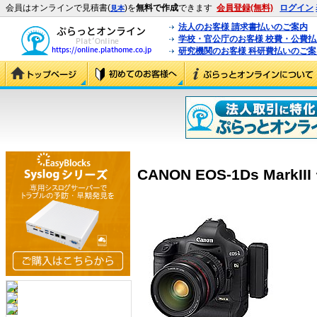
会員はオンラインで見積書(
)を
無料で作成
できます
会員登録(無料)
ログイン
見本
法人のお客様 請求書払いのご案内
学校・官公庁のお客様 校費・公費
研究機関のお客様 科研費払いのご案
CANON EOS-1Ds MarkI