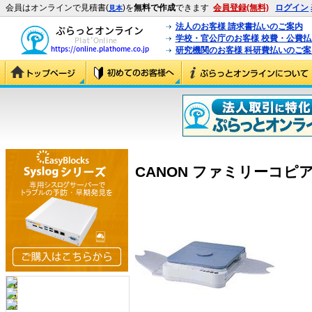
会員はオンラインで見積書(
)を
無料で作成
できます
会員登録(無料)
ログイン
見本
法人のお客様 請求書払いのご案内
学校・官公庁のお客様 校費・公費
研究機関のお客様 科研費払いのご案
CANON ファミリーコピア FC