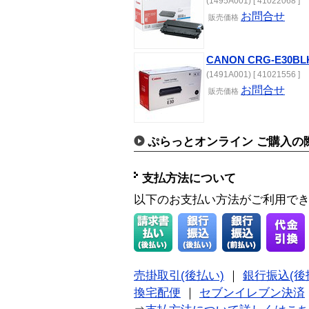
(1495A001) [ 41022068 ]
お問合せ
販売
価格
CANON CRG-E30
(1491A001) [ 41021556 ]
お問合せ
販売
価格
ぷらっとオンライン ご購入の
支払方法について
以下のお支払い方法がご利用で
売掛取引(後払い)
｜
銀行振込(後
換宅配便
｜
セブンイレブン決済