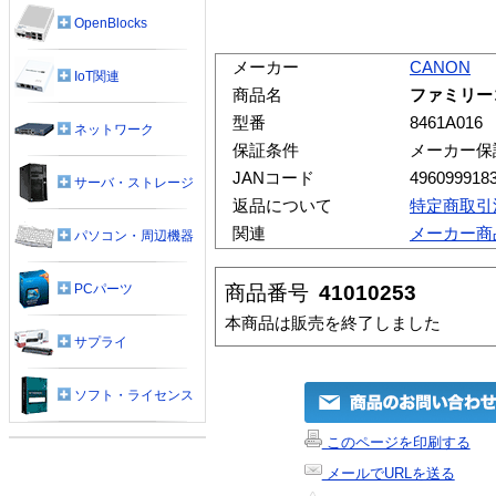
OpenBlocks
メーカー
CANON
IoT関連
商品名
ファミリーコ
型番
8461A016
ネットワーク
保証条件
メーカー保
JANコード
496099918
サーバ・ストレージ
返品について
特定商取引
関連
メーカー商
パソコン・周辺機器
商品番号
41010253
PCパーツ
本商品は販売を終了しました
サプライ
ソフト・ライセンス
このページを印刷する
メールでURLを送る