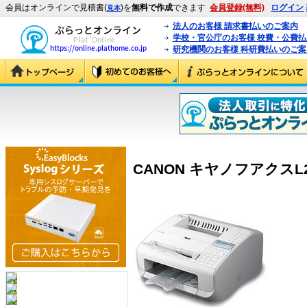
会員はオンラインで見積書(
)を
無料で作成
できます
会員登録(無料)
ログイン
見本
法人のお客様 請求書払いのご案内
学校・官公庁のお客様 校費・公費
研究機関のお客様 科研費払いのご案
CANON キヤノフアクスL230