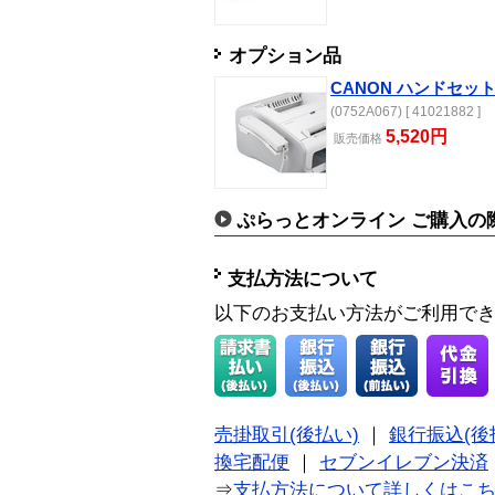
オプション品
CANON ハンドセッ
(0752A067) [ 41021882 ]
5,520円
販売
価格
ぷらっとオンライン ご購入の
支払方法について
以下のお支払い方法がご利用で
売掛取引(後払い)
｜
銀行振込(後
換宅配便
｜
セブンイレブン決済
⇒
支払方法について詳しくはこ