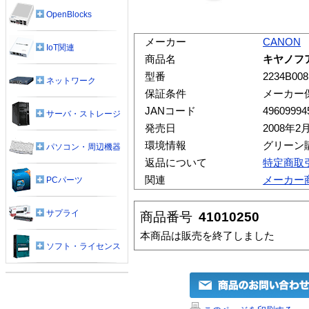
OpenBlocks
メーカー
CANON
IoT関連
商品名
キヤノフア
型番
2234B008
ネットワーク
保証条件
メーカー
JANコード
49609994
サーバ・ストレージ
発売日
2008年2
環境情報
グリーン
パソコン・周辺機器
返品について
特定商取
関連
メーカー
PCパーツ
サプライ
商品番号
41010250
本商品は販売を終了しました
ソフト・ライセンス