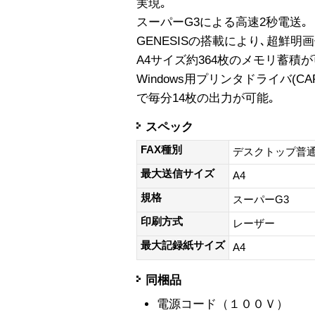
実現｡
スーパーG3による高速2秒電送｡
GENESISの搭載により､超鮮明
A4サイズ約364枚のメモリ蓄積が
Windows用プリンタドライバ(CA
で毎分14枚の出力が可能｡
スペック
FAX種別
デスクトップ普
最大送信サイズ
A4
規格
スーパーG3
印刷方式
レーザー
最大記録紙サイズ
A4
同梱品
電源コード（１００Ｖ）