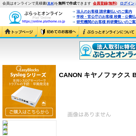
会員はオンラインで見積書(
)を
無料で作成
できます
会員登録(無料)
ログイン
見本
法人のお客様 請求書払いのご案内
学校・官公庁のお客様 校費・公費
研究機関のお客様 科研費払いのご案
CANON キヤノファクス B63