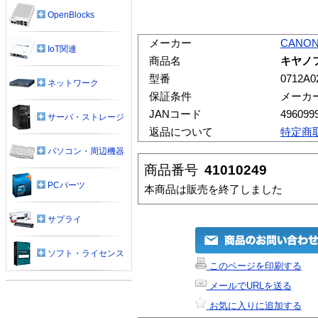
OpenBlocks
メーカー
CANO
IoT関連
商品名
キヤノフ
型番
0712A0
ネットワーク
保証条件
メーカ
JANコード
496099
サーバ・ストレージ
返品について
特定商
パソコン・周辺機器
商品番号
41010249
PCパーツ
本商品は販売を終了しました
サプライ
ソフト・ライセンス
このページを印刷する
メールでURLを送る
お気に入りに追加する