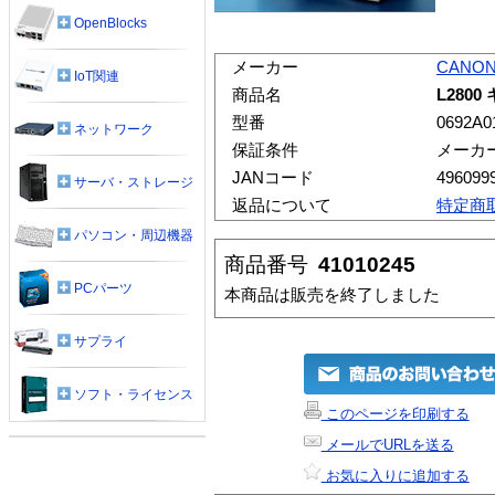
OpenBlocks
メーカー
CANO
IoT関連
商品名
L280
型番
0692A0
ネットワーク
保証条件
メーカ
JANコード
496099
サーバ・ストレージ
返品について
特定商
パソコン・周辺機器
商品番号
41010245
PCパーツ
本商品は販売を終了しました
サプライ
ソフト・ライセンス
このページを印刷する
メールでURLを送る
お気に入りに追加する