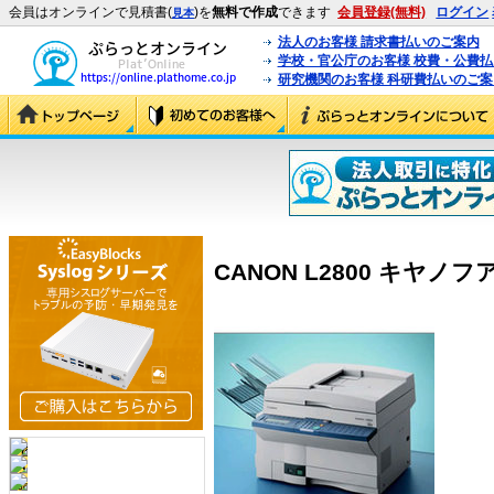
会員はオンラインで見積書(
)を
無料で作成
できます
会員登録(無料)
ログイン
見本
法人のお客様 請求書払いのご案内
学校・官公庁のお客様 校費・公費
研究機関のお客様 科研費払いのご案
CANON L2800 キヤノフアク