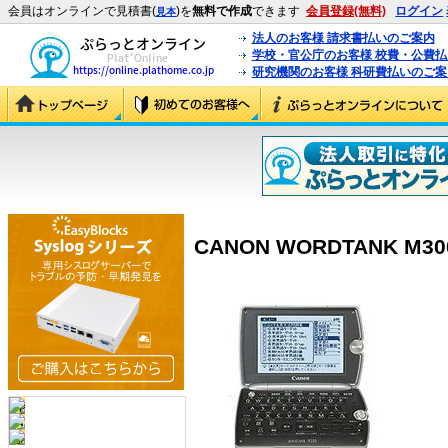
会員はオンラインで見積書(
)を
無料で作成
できます
会員登録(無料)
ログイン
見本
法人のお客様 請求書払いのご案内
学校・官公庁のお客様 校費・公費
研究機関のお客様 科研費払いのご案
CANON WORDTANK M300