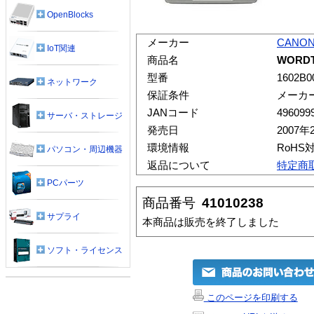
OpenBlocks
メーカー
CANO
IoT関連
商品名
WORDT
型番
1602B0
ネットワーク
保証条件
メーカ
JANコード
496099
サーバ・ストレージ
発売日
2007年
環境情報
RoHS
パソコン・周辺機器
返品について
特定商
PCパーツ
商品番号
41010238
サプライ
本商品は販売を終了しました
ソフト・ライセンス
このページを印刷する