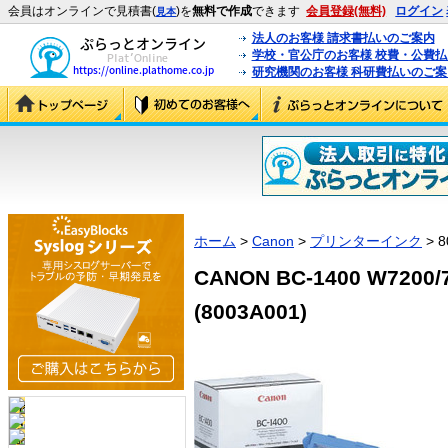
会員はオンラインで見積書(
)を
無料で作成
できます
会員登録(無料)
ログイン
見本
法人のお客様 請求書払いのご案内
学校・官公庁のお客様 校費・公費
研究機関のお客様 科研費払いのご案
ホーム
>
Canon
>
プリンターインク
> 8
CANON BC-1400 W72
(8003A001)