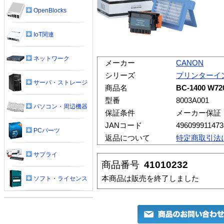
OpenBlocks
IoT関連
ネットワーク
メーカー
CANON
シリーズ
プリンターイ
サーバ・ストレージ
商品名
BC-1400 W
型番
8003A001
パソコン・周辺機器
保証条件
メーカー保証
JANコード
496099911473
PCパーツ
返品について
特定商取引法
サプライ
商品番号
41010232
本商品は販売を終了しました
ソフト・ライセンス