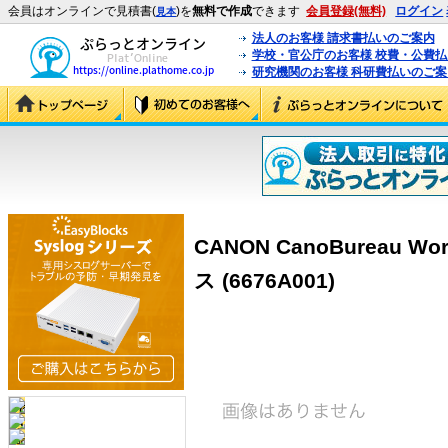
会員はオンラインで見積書(
)を
無料で作成
できます
会員登録(無料)
ログイン
見本
法人のお客様 請求書払いのご案内
学校・官公庁のお客様 校費・公費
研究機関のお客様 科研費払いのご案
CANON CanoBureau Wo
ス (6676A001)