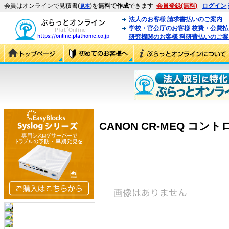
会員はオンラインで見積書(
)を
無料で作成
できます
会員登録(無料)
ログイン
見本
法人のお客様 請求書払いのご案内
学校・官公庁のお客様 校費・公費
研究機関のお客様 科研費払いのご案
CANON CR-MEQ コントロ