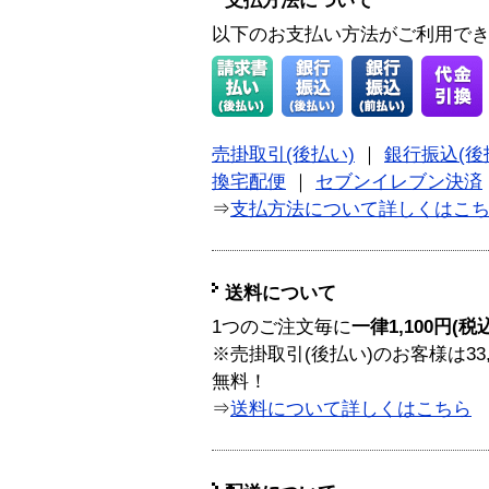
支払方法について
以下のお支払い方法がご利用で
売掛取引(後払い)
｜
銀行振込(後
換宅配便
｜
セブンイレブン決済
⇒
支払方法について詳しくはこ
送料について
1つのご注文毎に
一律1,100円(税
※売掛取引(後払い)のお客様は33
無料！
⇒
送料について詳しくはこちら