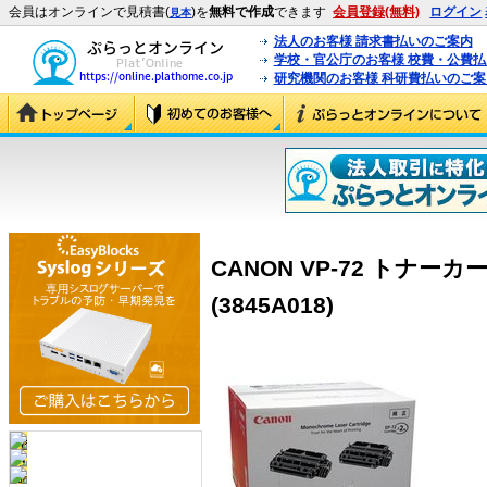
会員はオンラインで見積書(
)を
無料で作成
できます
会員登録(無料)
ログイン
見本
法人のお客様 請求書払いのご案内
学校・官公庁のお客様 校費・公費
研究機関のお客様 科研費払いのご案
CANON VP-72 トナーカ
(3845A018)