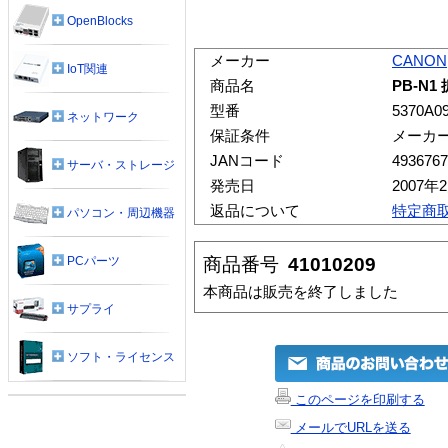
OpenBlocks
メーカー
CANON
IoT関連
商品名
PB-N
型番
5370A0
ネットワーク
保証条件
メーカ
JANコード
4936767
サーバ・ストレージ
発売日
2007年
返品について
特定商
パソコン・周辺機器
商品番号
41010209
PCパーツ
本商品は販売を終了しました
サプライ
ソフト・ライセンス
このページを印刷する
メールでURLを送る