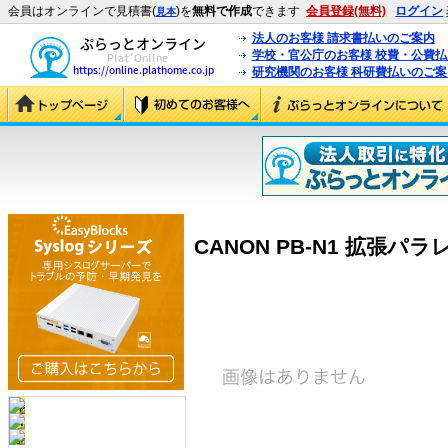
会員はオンラインで見積書(
)を
無料で作成
できます
会員登録(無料)
ログイン
見本
法人のお客様 請求書払いのご案内
学校・官公庁のお客様 校費・公費
研究機関のお客様 科研費払いのご案
CANON PB-N1 拡張パラレ