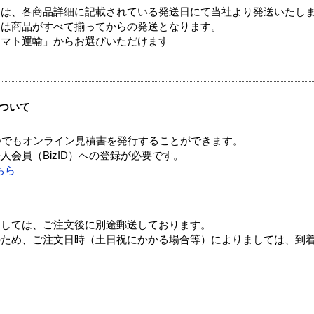
ては、各商品詳細に記載されている発送日にて当社より発送いたし
送は商品がすべて揃ってからの発送となります。
ヤマト運輸」からお選びいただけます
ついて
つでもオンライン見積書を発行することができます。
会員（BizID）への登録が必要です。
ちら
ましては、ご注文後に別途郵送しております。
のため、ご注文日時（土日祝にかかる場合等）によりましては、到