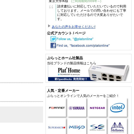
東京大学/K様
(ご利用期間2009年～)
“
請求書払いに対応していただいているので利用
しております。メールでの問い合わせにも丁寧
に対応していただけるので大変ありがたいで
す。
あなたの声をお寄せください!
公式アカウント / ページ
ぷらっとホーム社製品
当社ブランドの製品情報はこちら
人気・定番メーカー
ぷらっとオンラインで人気のメーカーをご紹介！