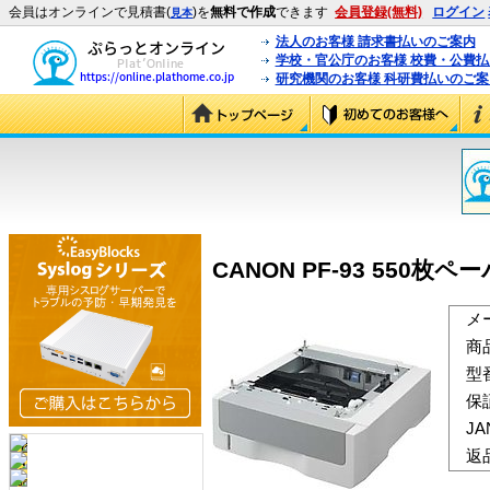
会員はオンラインで見積書(
)を
無料で作成
できます
会員登録(無料)
ログイン
見本
法人のお客様 請求書払いのご案内
学校・官公庁のお客様 校費・公費
研究機関のお客様 科研費払いのご案
CANON PF-93 550枚ペ
メ
商
型
保
J
返