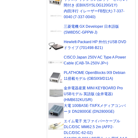
間付き (EBIX/SYSLOG120G/1Y)
内田洋行 イレーザーFB型(大) 7-337-
0040 (7-337-0040)
三菱電機 GX Developer 日本語版
(SW8D5C-GPPW-J)
Hewlett-Packard HP 外付けUSB DVD
ドライブ (701498-B21)
CISCO Japan 250V AC Type A Power
Cable (CAB-TA-250V-JP=)
PLAT'HOME OpenBlocks IX9 Debian
11搭載モデル (OBSIX9/D11A)
金井電器産業 MINI KEYBOARD Pro
USBモデル 英語版 (金井電器)
(HMB632KUS/R)
大電 100BASE-TX/FXメディアコンバ
ータ DN2800GE (DN2800GE)
エイム電子 光ファイバーケーブル
DLC/DSC MM62.5 2m (AFP2-
DLC/DSC-62-02)