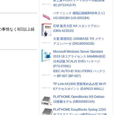
富士通 POS-Cサーマルロール紙(高保
存) (0722410-P)
パナソニック 感熱記録紙B4(6本入り)
UG-0001B4 (UG-0001B4)
応研 販売大臣 NX スタンドアロン
の事情なく8日以上経
(OKN-423533)
大電 環境対応 1000BASE-T/X メディ
アコンバータ (DN1800SG2E)
Microsoft Windows Server Standard
2019 16コアライセンス 64bitWin対応
日本語版 5CAL付 DVDパッケージ
(P73-07691)
IDEC AUTO-ID SOLUTIONS バッテリ
ー BP-007 (BP-007)
TP-Link AX1800 壁面埋め込み型 Wi-Fi
6アクセスポイント (EAP615-WALL)
PLAT'HOME OpenBlocks IX9 Debian
10搭載モデル (OBSIX9/D10A)
PLAT'HOME EasyBlocks Syslog 120G
サブスクリプション(保守サービス) 1年