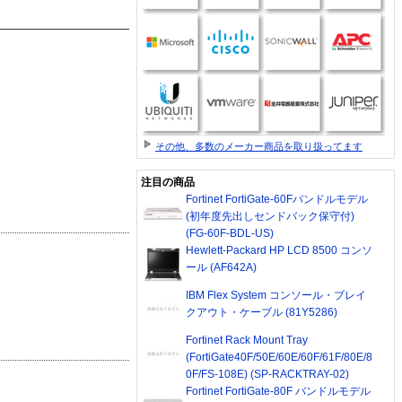
その他、多数のメーカー商品を取り扱ってます
注目の商品
Fortinet FortiGate-60Fバンドルモデル
(初年度先出しセンドバック保守付)
(FG-60F-BDL-US)
Hewlett-Packard HP LCD 8500 コンソ
ール (AF642A)
IBM Flex System コンソール・ブレイ
クアウト・ケーブル (81Y5286)
Fortinet Rack Mount Tray
(FortiGate40F/50E/60E/60F/61F/80E/8
0F/FS-108E) (SP-RACKTRAY-02)
Fortinet FortiGate-80F バンドルモデル