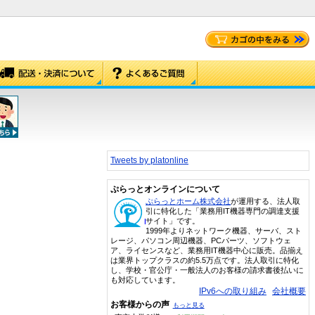
Tweets by platonline
ぷらっとオンラインについて
ぷらっとホーム株式会社
が運用する、法人取
引に特化した「業務用IT機器専門の調達支援
サイト」です。
1999年よりネットワーク機器、サーバ、スト
レージ、パソコン周辺機器、PCパーツ、ソフトウェ
ア、ライセンスなど、業務用IT機器中心に販売。品揃え
は業界トップクラスの約5.5万点です。法人取引に特化
し、学校・官公庁・一般法人のお客様の請求書後払いに
も対応しています。
IPv6への取り組み
会社概要
お客様からの声
もっと見る