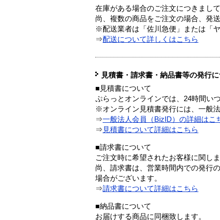
在庫がある場合のご注文につきまし
尚、複数の商品をご注文の場合、発
※配送業者は「佐川急便」または「
⇒
配送について詳しくはこちら
見積書・請求書・納品書等の発行に
■見積書について
ぷらっとオンラインでは、24時間い
※オンライン見積書発行には、一般法人
⇒
一般法人会員（BizID）の詳細はこ
⇒
見積書について詳細はこちら
■請求書について
ご注文時に希望されたお客様に関し
尚、請求書は、営業時間内での発行
場合がございます。
⇒
請求書について詳細はこちら
■納品書について
お届けする商品に同梱致します。