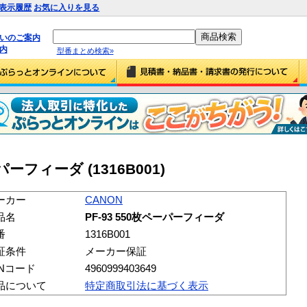
表示履歴
お気に入りを見る
払いのご案内
内
型番まとめ検索»
ーパーフィーダ (1316B001)
ーカー
CANON
品名
PF-93 550枚ペーパーフィーダ
番
1316B001
証条件
メーカー保証
ANコード
4960999403649
品について
特定商取引法に基づく表示