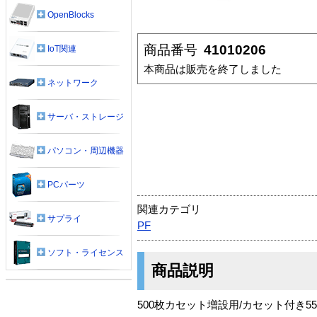
OpenBlocks
商品番号
41010206
IoT関連
本商品は販売を終了しました
ネットワーク
サーバ・ストレージ
パソコン・周辺機器
PCパーツ
関連カテゴリ
サプライ
PF
ソフト・ライセンス
商品説明
500枚カセット増設用/カセット付き5