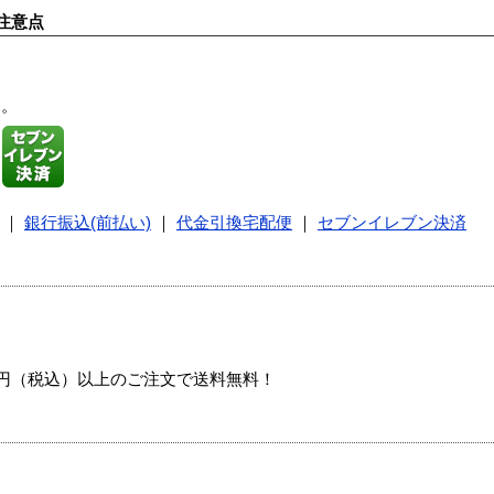
注意点
す。
｜
銀行振込(前払い)
｜
代金引換宅配便
｜
セブンイレブン決済
00円（税込）以上のご注文で送料無料！