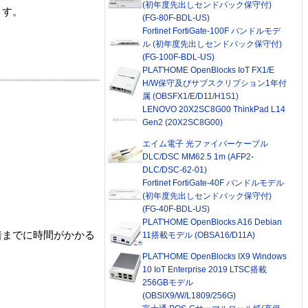
(初年度先出しセンドバック保守付)
ます。
(FG-80F-BDL-US)
Fortinet FortiGate-100F バンドルモデ
ル (初年度先出しセンドバック保守付)
(FG-100F-BDL-US)
PLAT'HOME OpenBlocks IoT FX1/E
H/W保守及びサブスクリプション1年付
属 (OBSFX1/E/D11/H1S1)
LENOVO 20X2SC8G00 ThinkPad L14
Gen2 (20X2SC8G00)
エイム電子 光ファイバーケーブル
DLC/DSC MM62.5 1m (AFP2-
DLC/DSC-62-01)
Fortinet FortiGate-40F バンドルモデル
(初年度先出しセンドバック保守付)
(FG-40F-BDL-US)
PLAT'HOME OpenBlocks A16 Debian
着までに時間がかかる
11搭載モデル (OBSA16/D11A)
PLAT'HOME OpenBlocks IX9 Windows
10 IoT Enterprise 2019 LTSC搭載
256GBモデル
(OBSIX9/W/L1809/256G)