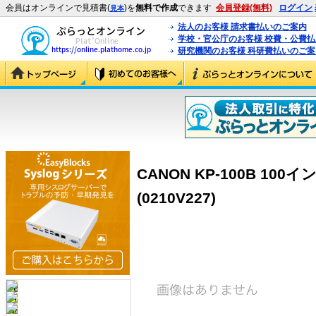
会員はオンラインで見積書(
)を
無料で作成
できます
会員登録(無料)
ログイン
見本
法人のお客様 請求書払いのご案内
学校・官公庁のお客様 校費・公費
研究機関のお客様 科研費払いのご案
CANON KP-100B 10
(0210V227)