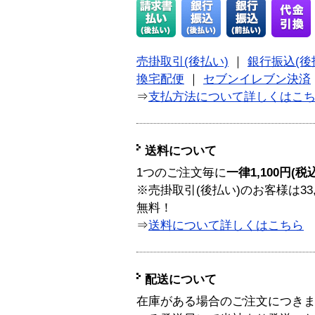
売掛取引(後払い)
｜
銀行振込(後
換宅配便
｜
セブンイレブン決済
⇒
支払方法について詳しくはこ
送料について
1つのご注文毎に
一律1,100円(税
※売掛取引(後払い)のお客様は33
無料！
⇒
送料について詳しくはこちら
配送について
在庫がある場合のご注文につき