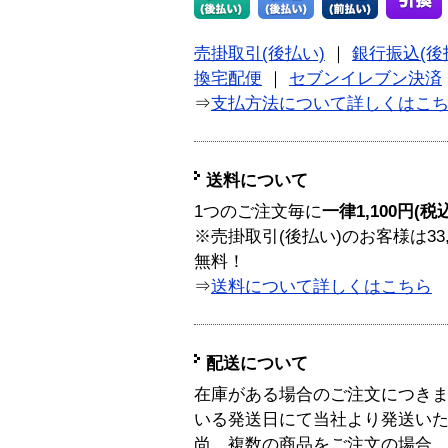
売掛取引(後払い)
｜
銀行振込(後
換宅配便
｜
セブンイレブン決済
⇒
支払方法について詳しくはこ
送料について
1つのご注文毎に
一律1,100円(税
※売掛取引(後払い)のお客様は33
無料！
⇒
送料について詳しくはこちら
配送について
在庫がある場合のご注文につき
いる発送日にて当社より発送い
尚、複数の商品をご注文の場合