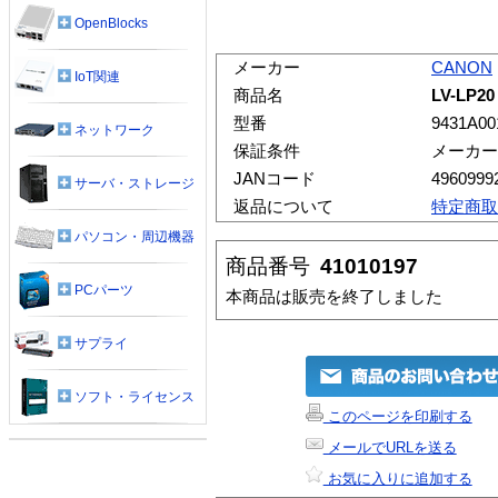
OpenBlocks
メーカー
CANON
IoT関連
商品名
LV-LP
型番
9431A00
ネットワーク
保証条件
メーカー
JANコード
4960999
サーバ・ストレージ
返品について
特定商取
パソコン・周辺機器
商品番号
41010197
PCパーツ
本商品は販売を終了しました
サプライ
ソフト・ライセンス
このページを印刷する
メールでURLを送る
お気に入りに追加する