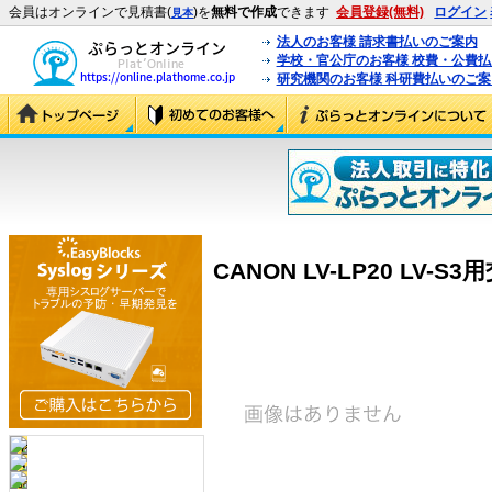
会員はオンラインで見積書(
)を
無料で作成
できます
会員登録(無料)
ログイン
見本
法人のお客様 請求書払いのご案内
学校・官公庁のお客様 校費・公費
研究機関のお客様 科研費払いのご案
CANON LV-LP20 LV-S3