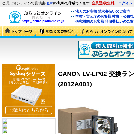
会員はオンラインで見積書(
)を
無料で作成
できます
会員登録(無料)
ログイン
見本
法人のお客様 請求書払いのご案内
学校・官公庁のお客様 校費・公費
研究機関のお客様 科研費払いのご案
CANON LV-LP02 交換ランプ
(2012A001)