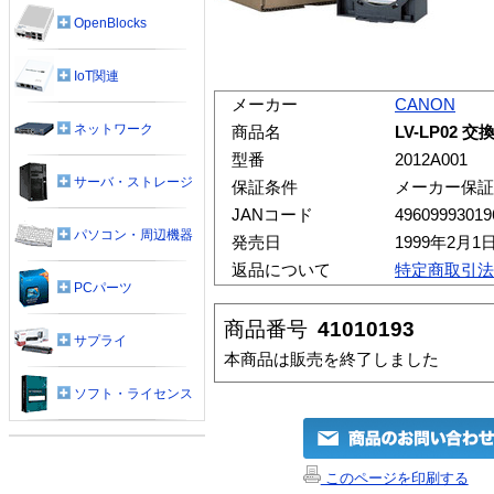
OpenBlocks
IoT関連
メーカー
CANON
ネットワーク
商品名
LV-LP02 交換
型番
2012A001
サーバ・ストレージ
保証条件
メーカー保証
JANコード
49609993019
パソコン・周辺機器
発売日
1999年2月1
返品について
特定商取引法
PCパーツ
商品番号
41010193
サプライ
本商品は販売を終了しました
ソフト・ライセンス
このページを印刷する