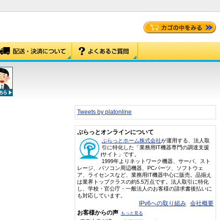
Tweets by platonline
ぷらっとオンラインについて
ぷらっとホーム株式会社
が運用する、法人取
引に特化した「業務用IT機器専門の調達支援
サイト」です。
1999年よりネットワーク機器、サーバ、スト
レージ、パソコン周辺機器、PCパーツ、ソフトウェ
ア、ライセンスなど、業務用IT機器中心に販売。品揃え
は業界トップクラスの約5.5万点です。法人取引に特化
し、学校・官公庁・一般法人のお客様の請求書後払いに
も対応しています。
IPv6への取り組み
会社概要
お客様からの声
もっと見る