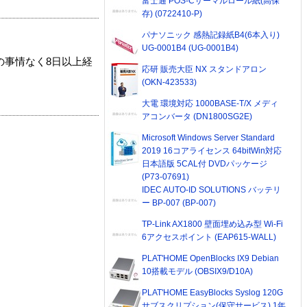
富士通 POS-Cサーマルロール紙(高保
存) (0722410-P)
パナソニック 感熱記録紙B4(6本入り)
UG-0001B4 (UG-0001B4)
の事情なく8日以上経
応研 販売大臣 NX スタンドアロン
(OKN-423533)
大電 環境対応 1000BASE-T/X メディ
アコンバータ (DN1800SG2E)
Microsoft Windows Server Standard
2019 16コアライセンス 64bitWin対応
日本語版 5CAL付 DVDパッケージ
(P73-07691)
IDEC AUTO-ID SOLUTIONS バッテリ
ー BP-007 (BP-007)
TP-Link AX1800 壁面埋め込み型 Wi-Fi
6アクセスポイント (EAP615-WALL)
PLAT'HOME OpenBlocks IX9 Debian
10搭載モデル (OBSIX9/D10A)
PLAT'HOME EasyBlocks Syslog 120G
サブスクリプション(保守サービス) 1年