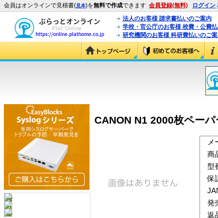
会員はオンラインで見積書(
)を
無料で作成
できます
会員登録(無料)
ログイン
見本
法人のお客様 請求書払いのご案内
学校・官公庁のお客様 校費・公費
研究機関のお客様 科研費払いのご案
CANON N1 2000枚ペーパ
メ
商
型
保
J
発
返