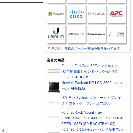
その他、多数のメーカー商品を取り扱ってます
注目の商品
Fortinet FortiGate-60Fバンドルモデル
(初年度先出しセンドバック保守付)
(FG-60F-BDL-US)
Hewlett-Packard HP LCD 8500 コンソ
ール (AF642A)
IBM Flex System コンソール・ブレイ
クアウト・ケーブル (81Y5286)
Fortinet Rack Mount Tray
(FortiGate40F/50E/60E/60F/61F/80E/8
0F/FS-108E) (SP-RACKTRAY-02)
Fortinet FortiGate-80F バンドルモデル
ます。