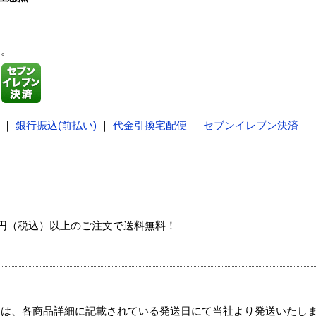
す。
｜
銀行振込(前払い)
｜
代金引換宅配便
｜
セブンイレブン決済
00円（税込）以上のご注文で送料無料！
ては、各商品詳細に記載されている発送日にて当社より発送いたし