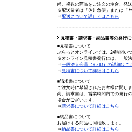
尚、複数の商品をご注文の場合、発
※配送業者は「佐川急便」または「
⇒
配送について詳しくはこちら
見積書・請求書・納品書等の発行に
■見積書について
ぷらっとオンラインでは、24時間い
※オンライン見積書発行には、一般法人
⇒
一般法人会員（BizID）の詳細はこ
⇒
見積書について詳細はこちら
■請求書について
ご注文時に希望されたお客様に関し
尚、請求書は、営業時間内での発行
場合がございます。
⇒
請求書について詳細はこちら
■納品書について
お届けする商品に同梱致します。
⇒
納品書について詳細はこちら