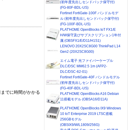
(初年度先出しセンドバック保守付)
(FG-80F-BDL-US)
Fortinet FortiGate-100F バンドルモデ
ル (初年度先出しセンドバック保守付)
(FG-100F-BDL-US)
PLAT'HOME OpenBlocks IoT FX1/E
H/W保守及びサブスクリプション1年付
属 (OBSFX1/E/D11/H1S1)
LENOVO 20X2SC8G00 ThinkPad L14
Gen2 (20X2SC8G00)
エイム電子 光ファイバーケーブル
DLC/DSC MM62.5 1m (AFP2-
DLC/DSC-62-01)
Fortinet FortiGate-40F バンドルモデル
(初年度先出しセンドバック保守付)
(FG-40F-BDL-US)
着までに時間がかかる
PLAT'HOME OpenBlocks A16 Debian
11搭載モデル (OBSA16/D11A)
PLAT'HOME OpenBlocks IX9 Windows
10 IoT Enterprise 2019 LTSC搭載
256GBモデル
(OBSIX9/W/L1809/256G)