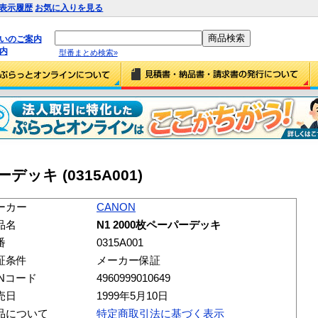
表示履歴
お気に入りを見る
払いのご案内
内
型番まとめ検索»
ーデッキ (0315A001)
ーカー
CANON
品名
N1 2000枚ペーパーデッキ
番
0315A001
証条件
メーカー保証
ANコード
4960999010649
売日
1999年5月10日
品について
特定商取引法に基づく表示