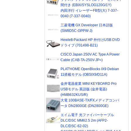
間付き (EBIX/SYSLOG120G/1Y)
内田洋行 イレーザーFB型(大) 7-337-
0040 (7-337-0040)
三菱電機 GX Developer 日本語版
(SW8D5C-GPPW-J)
Hewlett-Packard HP 外付けUSB DVD
ドライブ (701498-B21)
CISCO Japan 250V AC Type A Power
Cable (CAB-TA-250V-JP=)
PLAT'HOME OpenBlocks IX9 Debian
11搭載モデル (OBSIX9/D11A)
金井電器産業 MINI KEYBOARD Pro
USBモデル 英語版 (金井電器)
(HMB632KUS/R)
大電 100BASE-TX/FXメディアコンバ
ータ DN2800GE (DN2800GE)
エイム電子 光ファイバーケーブル
DLC/DSC MM62.5 2m (AFP2-
DLC/DSC-62-02)