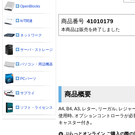
OpenBlocks
商品番号
41010179
IoT関連
本商品は販売を終了しました
ネットワーク
サーバ・ストレージ
パソコン・周辺機器
PCパーツ
商品概要
サプライ
ソフト・ライセンス
A4､B4､A3､レター､リーガル､レジ
使用時､オプションコントローラが必
キャスター付き｡
ぷらっとオンライン ご購入の際の