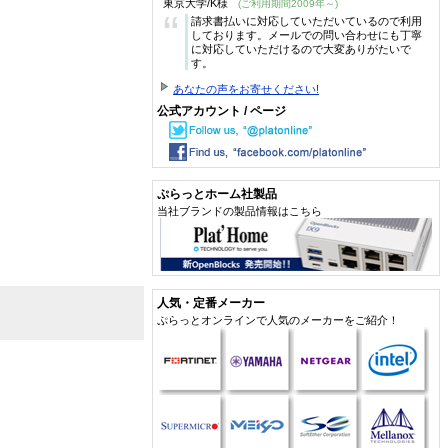
東京大学/K様
(ご利用期間2009年～)
“
請求書払いに対応していただいているので利用
しております。メールでの問い合わせにも丁寧
に対応していただけるので大変ありがたいで
す。
あなたの声をお寄せください!
公式アカウント / ページ
ぷらっとホーム社製品
当社ブランドの製品情報はこちら
人気・定番メーカー
ぷらっとオンラインで人気のメーカーをご紹介！