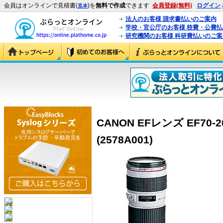
会員はオンラインで見積書(
)を
無料で作成
できます
会員登録(無料)
ログイン
見本
法人のお客様 請求書払いのご案内
学校・官公庁のお客様 校費・公費
研究機関のお客様 科研費払いのご案
CANON EFレンズ EF70-2
(2578A001)