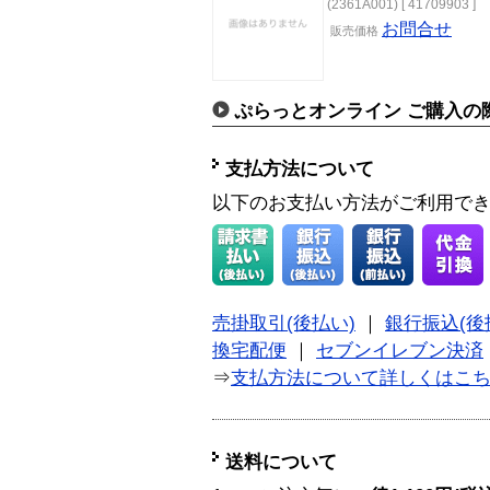
(2361A001) [ 41709903 ]
お問合せ
販売
価格
ぷらっとオンライン ご購入の
支払方法について
以下のお支払い方法がご利用で
売掛取引(後払い)
｜
銀行振込(後
換宅配便
｜
セブンイレブン決済
⇒
支払方法について詳しくはこ
送料について