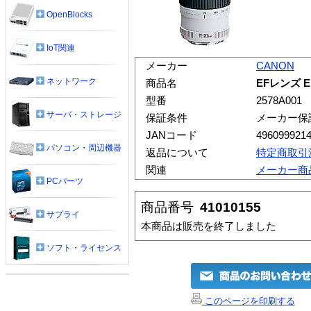
OpenBlocks
IoT関連
メーカー
CANON
ネットワーク
商品名
EFレンズ EF
型番
2578A001
サーバ・ストレージ
保証条件
メーカー保
JANコード
496099921
パソコン・周辺機器
返品について
特定商取引
関連
メーカー商
PCパーツ
商品番号
41010155
サプライ
本商品は販売を終了しました
ソフト・ライセンス
このページを印刷する