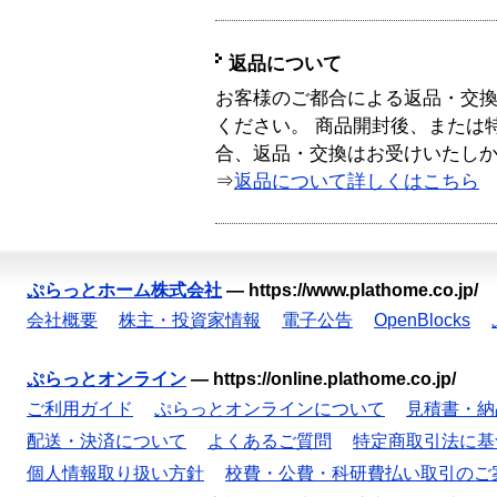
返品について
お客様のご都合による返品・交
ください。 商品開封後、または
合、返品・交換はお受けいたし
⇒
返品について詳しくはこちら
ぷらっとホーム株式会社
—
https://www.plathome.co.jp/
会社概要
株主・投資家情報
電子公告
OpenBlocks
ぷらっとオンライン
—
https://online.plathome.co.jp/
ご利用ガイド
ぷらっとオンラインについて
見積書・納
配送・決済について
よくあるご質問
特定商取引法に基
個人情報取り扱い方針
校費・公費・科研費払い取引のご