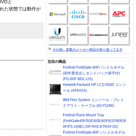
VDと
された状態では動作が
その他、多数のメーカー商品を取り扱ってます
注目の商品
Fortinet FortiGate-60Fバンドルモデル
(初年度先出しセンドバック保守付)
(FG-60F-BDL-US)
Hewlett-Packard HP LCD 8500 コンソ
ール (AF642A)
IBM Flex System コンソール・ブレイ
クアウト・ケーブル (81Y5286)
Fortinet Rack Mount Tray
(FortiGate40F/50E/60E/60F/61F/80E/8
0F/FS-108E) (SP-RACKTRAY-02)
Fortinet FortiGate-80F バンドルモデル