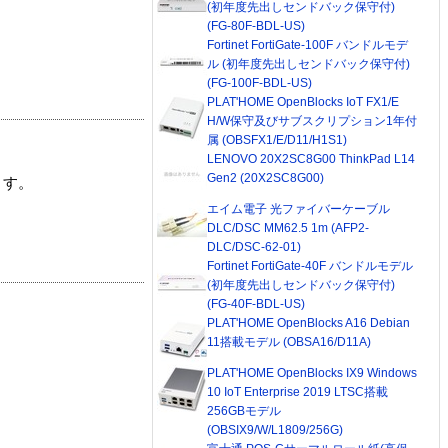
(初年度先出しセンドバック保守付)
(FG-80F-BDL-US)
Fortinet FortiGate-100F バンドルモデ
ル (初年度先出しセンドバック保守付)
(FG-100F-BDL-US)
PLAT'HOME OpenBlocks IoT FX1/E
H/W保守及びサブスクリプション1年付
属 (OBSFX1/E/D11/H1S1)
LENOVO 20X2SC8G00 ThinkPad L14
Gen2 (20X2SC8G00)
ます。
エイム電子 光ファイバーケーブル
DLC/DSC MM62.5 1m (AFP2-
DLC/DSC-62-01)
Fortinet FortiGate-40F バンドルモデル
(初年度先出しセンドバック保守付)
(FG-40F-BDL-US)
PLAT'HOME OpenBlocks A16 Debian
11搭載モデル (OBSA16/D11A)
PLAT'HOME OpenBlocks IX9 Windows
10 IoT Enterprise 2019 LTSC搭載
256GBモデル
(OBSIX9/W/L1809/256G)