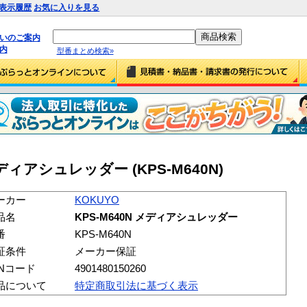
表示履歴
お気に入りを見る
払いのご案内
内
型番まとめ検索»
メディアシュレッダー (KPS-M640N)
ーカー
KOKUYO
品名
KPS-M640N メディアシュレッダー
番
KPS-M640N
証条件
メーカー保証
ANコード
4901480150260
品について
特定商取引法に基づく表示