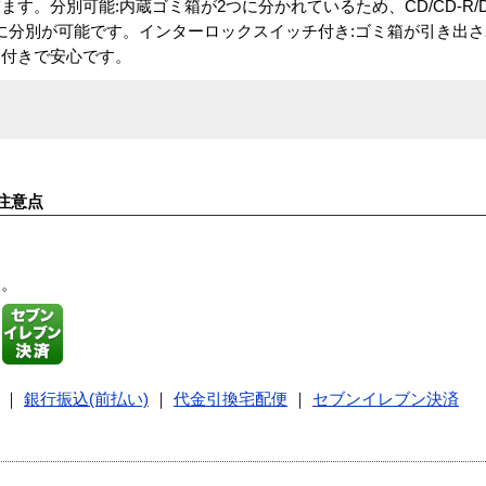
す。分別可能:内蔵ゴミ箱が2つに分かれているため、CD/CD-R/D
トリッジに分別が可能です。インターロックスイッチ付き:ゴミ箱が引き出
チ付きで安心です。
注意点
す。
｜
銀行振込(前払い)
｜
代金引換宅配便
｜
セブンイレブン決済