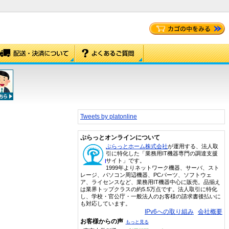
Tweets by platonline
ぷらっとオンラインについて
ぷらっとホーム株式会社
が運用する、法人取
引に特化した「業務用IT機器専門の調達支援
サイト」です。
1999年よりネットワーク機器、サーバ、スト
レージ、パソコン周辺機器、PCパーツ、ソフトウェ
ア、ライセンスなど、業務用IT機器中心に販売。品揃え
は業界トップクラスの約5.5万点です。法人取引に特化
し、学校・官公庁・一般法人のお客様の請求書後払いに
も対応しています。
IPv6への取り組み
会社概要
お客様からの声
もっと見る