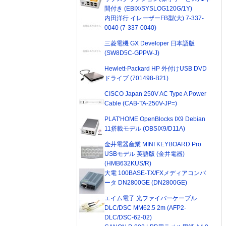
間付き (EBIX/SYSLOG120G/1Y)
内田洋行 イレーザーFB型(大) 7-337-
0040 (7-337-0040)
三菱電機 GX Developer 日本語版
(SW8D5C-GPPW-J)
Hewlett-Packard HP 外付けUSB DVD
ドライブ (701498-B21)
CISCO Japan 250V AC Type A Power
Cable (CAB-TA-250V-JP=)
PLAT'HOME OpenBlocks IX9 Debian
11搭載モデル (OBSIX9/D11A)
金井電器産業 MINI KEYBOARD Pro
USBモデル 英語版 (金井電器)
(HMB632KUS/R)
大電 100BASE-TX/FXメディアコンバ
ータ DN2800GE (DN2800GE)
エイム電子 光ファイバーケーブル
DLC/DSC MM62.5 2m (AFP2-
DLC/DSC-62-02)