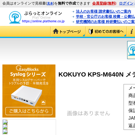
会員はオンラインで見積書(
)を
無料で作成
できます
会員登録(無料)
ログイン
見本
法人のお客様 請求書払いのご案内
学校・官公庁のお客様 校費・公費
研究機関のお客様 科研費払いのご案
KOKUYO KPS-M640N 
メ
商
型
保
J
返