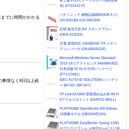
富士通 POS-Cサーマルロール紙(高保
存) (0722410-P)
パナソニック 感熱記録紙B4(6本入り)
着までに時間がかかる
UG-0001B4 (UG-0001B4)
応研 販売大臣 NX スタンドアロン
(OKN-423533)
大電 環境対応 1000BASE-T/X メディ
アコンバータ (DN1800SG2E)
Microsoft Windows Server Standard
2019 16コアライセンス 64bitWin対応
日本語版 5CAL付 DVDパッケージ
(P73-07691)
IDEC AUTO-ID SOLUTIONS バッテリ
の事情なく8日以上経
ー BP-007 (BP-007)
TP-Link AX1800 壁面埋め込み型 Wi-Fi
6アクセスポイント (EAP615-WALL)
PLAT'HOME OpenBlocks IX9 Debian
10搭載モデル (OBSIX9/D10A)
PLAT'HOME EasyBlocks Syslog 120G
サブスクリプション(保守サービス) 1年