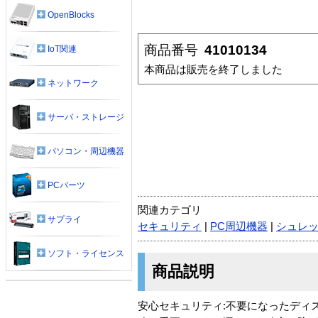
OpenBlocks
商品番号
41010134
IoT関連
本商品は販売を終了しました
ネットワーク
サーバ・ストレージ
パソコン・周辺機器
PCパーツ
関連カテゴリ
サプライ
セキュリティ
|
PC周辺機器
|
シュレ
ソフト・ライセンス
商品説明
安心セキュリティ:不要になったディスク 