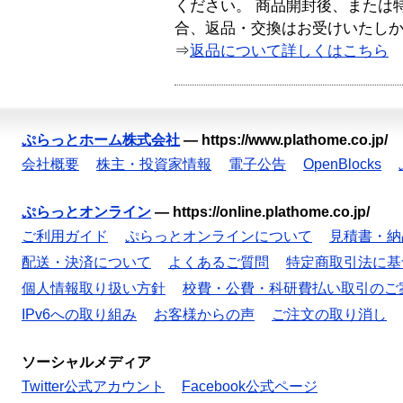
ください。 商品開封後、または
合、返品・交換はお受けいたし
⇒
返品について詳しくはこちら
ぷらっとホーム株式会社
—
https://www.plathome.co.jp/
会社概要
株主・投資家情報
電子公告
OpenBlocks
ぷらっとオンライン
—
https://online.plathome.co.jp/
ご利用ガイド
ぷらっとオンラインについて
見積書・納
配送・決済について
よくあるご質問
特定商取引法に基
個人情報取り扱い方針
校費・公費・科研費払い取引のご
IPv6への取り組み
お客様からの声
ご注文の取り消し
ソーシャルメディア
Twitter公式アカウント
Facebook公式ページ