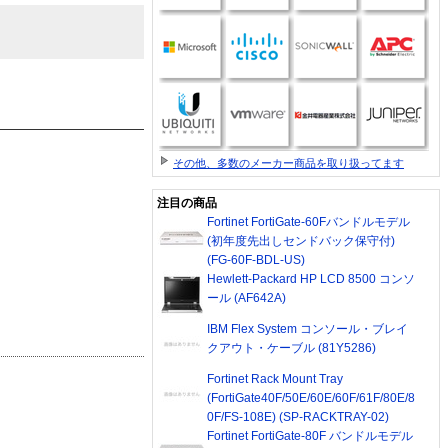
その他、多数のメーカー商品を取り扱ってます
注目の商品
Fortinet FortiGate-60Fバンドルモデル
(初年度先出しセンドバック保守付)
(FG-60F-BDL-US)
Hewlett-Packard HP LCD 8500 コンソ
ール (AF642A)
IBM Flex System コンソール・ブレイ
クアウト・ケーブル (81Y5286)
Fortinet Rack Mount Tray
(FortiGate40F/50E/60E/60F/61F/80E/8
0F/FS-108E) (SP-RACKTRAY-02)
Fortinet FortiGate-80F バンドルモデル