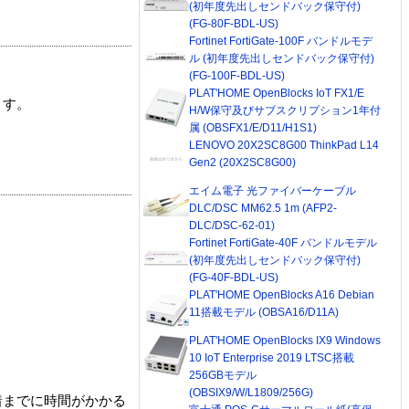
(初年度先出しセンドバック保守付)
(FG-80F-BDL-US)
Fortinet FortiGate-100F バンドルモデ
ル (初年度先出しセンドバック保守付)
(FG-100F-BDL-US)
PLAT'HOME OpenBlocks IoT FX1/E
ます。
H/W保守及びサブスクリプション1年付
属 (OBSFX1/E/D11/H1S1)
LENOVO 20X2SC8G00 ThinkPad L14
Gen2 (20X2SC8G00)
エイム電子 光ファイバーケーブル
DLC/DSC MM62.5 1m (AFP2-
DLC/DSC-62-01)
Fortinet FortiGate-40F バンドルモデル
(初年度先出しセンドバック保守付)
(FG-40F-BDL-US)
PLAT'HOME OpenBlocks A16 Debian
11搭載モデル (OBSA16/D11A)
PLAT'HOME OpenBlocks IX9 Windows
10 IoT Enterprise 2019 LTSC搭載
256GBモデル
(OBSIX9/W/L1809/256G)
着までに時間がかかる