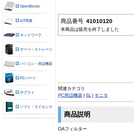
OpenBlocks
商品番号
41010120
IoT関連
本商品は販売を終了しました
ネットワーク
サーバ・ストレージ
パソコン・周辺機器
PCパーツ
関連カテゴリ
サプライ
PC周辺機器
|
SL
|
モニタ
ソフト・ライセンス
商品説明
OAフィルター