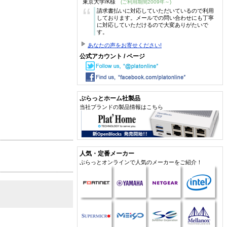
東京大学/K様
(ご利用期間2009年～)
“
請求書払いに対応していただいているので利用
しております。メールでの問い合わせにも丁寧
に対応していただけるので大変ありがたいで
す。
あなたの声をお寄せください!
公式アカウント / ページ
ぷらっとホーム社製品
当社ブランドの製品情報はこちら
人気・定番メーカー
ぷらっとオンラインで人気のメーカーをご紹介！