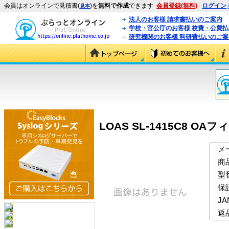
会員はオンラインで見積書(
)を
無料で作成
できます
会員登録(無料)
ログイン
見本
法人のお客様 請求書払いのご案内
学校・官公庁のお客様 校費・公費
研究機関のお客様 科研費払いのご案
LOAS SL-1415C8 OAフィ
メ
商
型
保
J
返