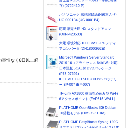
富士通 POS-Cサーマルロール紙(高保
存) (0722410-P)
パナソニック 感熱記録紙B4(6本入り)
UG-0001B4 (UG-0001B4)
応研 販売大臣 NX スタンドアロン
(OKN-423533)
大電 環境対応 1000BASE-T/X メディ
アコンバータ (DN1800SG2E)
Microsoft Windows Server Standard
の事情なく8日以上経
2019 16コアライセンス 64bitWin対応
日本語版 5CAL付 DVDパッケージ
(P73-07691)
IDEC AUTO-ID SOLUTIONS バッテリ
ー BP-007 (BP-007)
TP-Link AX1800 壁面埋め込み型 Wi-Fi
6アクセスポイント (EAP615-WALL)
PLAT'HOME OpenBlocks IX9 Debian
10搭載モデル (OBSIX9/D10A)
PLAT'HOME EasyBlocks Syslog 120G
サブスクリプション(保守サービス) 1年