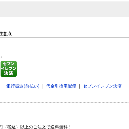
注意点
す。
｜
銀行振込(前払い)
｜
代金引換宅配便
｜
セブンイレブン決済
00円（税込）以上のご注文で送料無料！