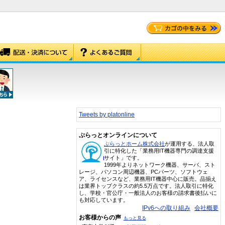
Tweets by platonline
ぷらっとオンラインについて
ぷらっとホーム株式会社
が運用する、法人取
引に特化した「業務用IT機器専門の調達支援
サイト」です。
1999年よりネットワーク機器、サーバ、スト
レージ、パソコン周辺機器、PCパーツ、ソフトウェ
ア、ライセンスなど、業務用IT機器中心に販売。品揃え
は業界トップクラスの約5.5万点です。法人取引に特化
し、学校・官公庁・一般法人のお客様の請求書後払いに
も対応しています。
IPv6への取り組み
会社概要
お客様からの声
もっと見る