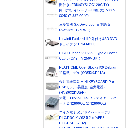
間付き (EBIX/SYSLOG120G/1Y)
内田洋行 イレーザーFB型(大) 7-337-
0040 (7-337-0040)
三菱電機 GX Developer 日本語版
(SW8D5C-GPPW-J)
Hewlett-Packard HP 外付けUSB DVD
ドライブ (701498-B21)
CISCO Japan 250V AC Type A Power
Cable (CAB-TA-250V-JP=)
PLAT'HOME OpenBlocks IX9 Debian
11搭載モデル (OBSIX9/D11A)
金井電器産業 MINI KEYBOARD Pro
USBモデル 英語版 (金井電器)
(HMB632KUS/R)
大電 100BASE-TX/FXメディアコンバ
ータ DN2800GE (DN2800GE)
エイム電子 光ファイバーケーブル
DLC/DSC MM62.5 2m (AFP2-
DLC/DSC-62-02)