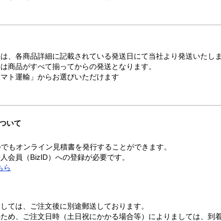
ては、各商品詳細に記載されている発送日にて当社より発送いたし
送は商品がすべて揃ってからの発送となります。
ヤマト運輸」からお選びいただけます
ついて
つでもオンライン見積書を発行することができます。
会員（BizID）への登録が必要です。
ちら
ましては、ご注文後に別途郵送しております。
のため、ご注文日時（土日祝にかかる場合等）によりましては、到