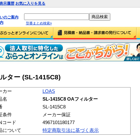
表示履歴
お気に入りを見る
払いのご案内
内
型番まとめ検索»
ルター (SL-1415C8)
ーカー
LOAS
品名
SL-1415C8 OAフィルター
番
SL-1415C8
証条件
メーカー保証
ANコード
4967101180177
品について
特定商取引法に基づく表示