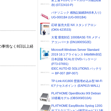
富士通 POS-Cサーマルロール紙(高保
存) (0722410-P)
パナソニック 感熱記録紙B4(6本入り)
UG-0001B4 (UG-0001B4)
応研 販売大臣 NX スタンドアロン
(OKN-423533)
大電 環境対応 1000BASE-T/X メディ
アコンバータ (DN1800SG2E)
の事情なく8日以上経
Microsoft Windows Server Standard
2019 16コアライセンス 64bitWin対応
日本語版 5CAL付 DVDパッケージ
(P73-07691)
IDEC AUTO-ID SOLUTIONS バッテリ
ー BP-007 (BP-007)
TP-Link AX1800 壁面埋め込み型 Wi-Fi
6アクセスポイント (EAP615-WALL)
PLAT'HOME OpenBlocks IX9 Debian
10搭載モデル (OBSIX9/D10A)
PLAT'HOME EasyBlocks Syslog 120G
サブスクリプション(保守サービス) 1年