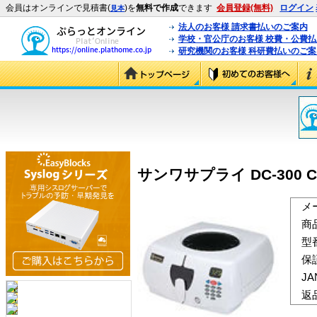
会員はオンラインで見積書(
)を
無料で作成
できます
会員登録(無料)
ログイン
見本
法人のお客様 請求書払いのご案内
学校・官公庁のお客様 校費・公費
研究機関のお客様 科研費払いのご案
サンワサプライ DC-300 CDLi
メ
商
型
保
J
返