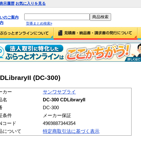
表示履歴
お気に入りを見る
払いのご案内
内
型番まとめ検索»
braryII (DC-300)
ーカー
サンワサプライ
品名
DC-300 CDLibraryII
番
DC-300
証条件
メーカー保証
ANコード
4969887344354
品について
特定商取引法に基づく表示