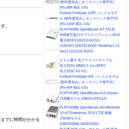
(初年度先出しセンドバック保守付)
(FG-80F-BDL-US)
Fortinet FortiGate-100F バンドルモデ
ル (初年度先出しセンドバック保守付)
(FG-100F-BDL-US)
ます。
PLAT'HOME OpenBlocks IoT FX1/E
H/W保守及びサブスクリプション1年付
属 (OBSFX1/E/D11/H1S1)
LENOVO 20X2SC8G00 ThinkPad L14
Gen2 (20X2SC8G00)
エイム電子 光ファイバーケーブル
DLC/DSC MM62.5 1m (AFP2-
DLC/DSC-62-01)
Fortinet FortiGate-40F バンドルモデル
(初年度先出しセンドバック保守付)
(FG-40F-BDL-US)
PLAT'HOME OpenBlocks A16 Debian
11搭載モデル (OBSA16/D11A)
PLAT'HOME OpenBlocks IX9 Windows
10 IoT Enterprise 2019 LTSC搭載
256GBモデル
着までに時間がかかる
(OBSIX9/W/L1809/256G)