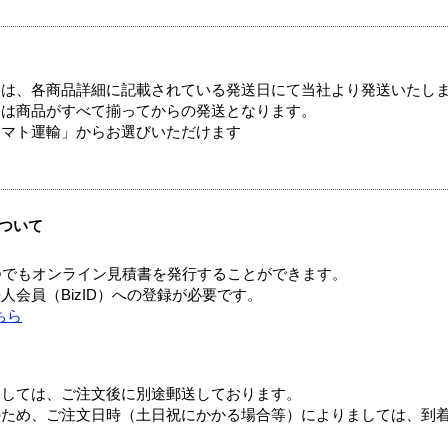
ては、各商品詳細に記載されている発送日にて当社より発送いたし
送は商品がすべて揃ってからの発送となります。
ヤマト運輸」からお選びいただけます
ついて
つでもオンライン見積書を発行することができます。
会員（BizID）への登録が必要です。
ちら
ましては、ご注文後に別途郵送しております。
のため、ご注文日時（土日祝にかかる場合等）によりましては、到