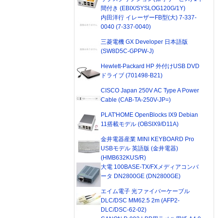
間付き (EBIX/SYSLOG120G/1Y)
内田洋行 イレーザーFB型(大) 7-337-
0040 (7-337-0040)
三菱電機 GX Developer 日本語版
(SW8D5C-GPPW-J)
Hewlett-Packard HP 外付けUSB DVD
ドライブ (701498-B21)
CISCO Japan 250V AC Type A Power
Cable (CAB-TA-250V-JP=)
PLAT'HOME OpenBlocks IX9 Debian
11搭載モデル (OBSIX9/D11A)
金井電器産業 MINI KEYBOARD Pro
USBモデル 英語版 (金井電器)
(HMB632KUS/R)
大電 100BASE-TX/FXメディアコンバ
ータ DN2800GE (DN2800GE)
エイム電子 光ファイバーケーブル
DLC/DSC MM62.5 2m (AFP2-
DLC/DSC-62-02)