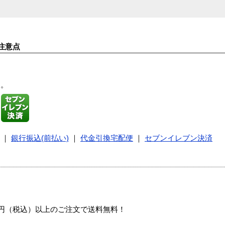
注意点
す。
｜
銀行振込(前払い)
｜
代金引換宅配便
｜
セブンイレブン決済
00円（税込）以上のご注文で送料無料！