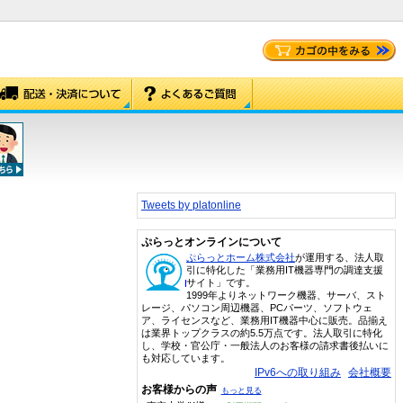
Tweets by platonline
ぷらっとオンラインについて
ぷらっとホーム株式会社
が運用する、法人取
引に特化した「業務用IT機器専門の調達支援
サイト」です。
1999年よりネットワーク機器、サーバ、スト
レージ、パソコン周辺機器、PCパーツ、ソフトウェ
ア、ライセンスなど、業務用IT機器中心に販売。品揃え
は業界トップクラスの約5.5万点です。法人取引に特化
し、学校・官公庁・一般法人のお客様の請求書後払いに
も対応しています。
IPv6への取り組み
会社概要
お客様からの声
もっと見る