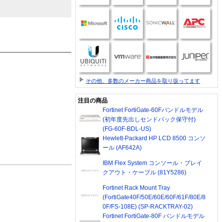
その他、多数のメーカー商品を取り扱ってます
注目の商品
Fortinet FortiGate-60Fバンドルモデル
(初年度先出しセンドバック保守付)
(FG-60F-BDL-US)
Hewlett-Packard HP LCD 8500 コンソ
ール (AF642A)
IBM Flex System コンソール・ブレイ
クアウト・ケーブル (81Y5286)
Fortinet Rack Mount Tray
(FortiGate40F/50E/60E/60F/61F/80E/8
0F/FS-108E) (SP-RACKTRAY-02)
Fortinet FortiGate-80F バンドルモデル