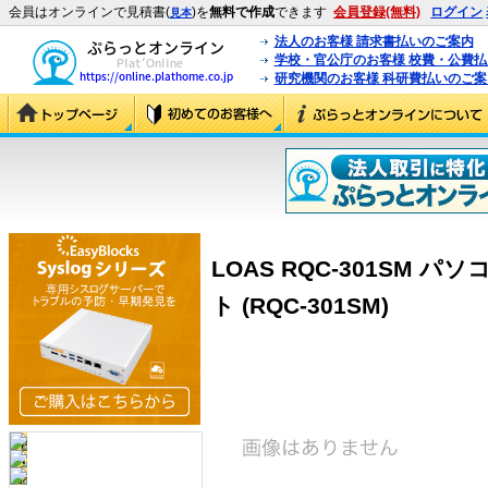
会員はオンラインで見積書(
)を
無料で作成
できます
会員登録(無料)
ログイン
見本
法人のお客様 請求書払いのご案内
学校・官公庁のお客様 校費・公費
研究機関のお客様 科研費払いのご案
LOAS RQC-301SM
ト (RQC-301SM)