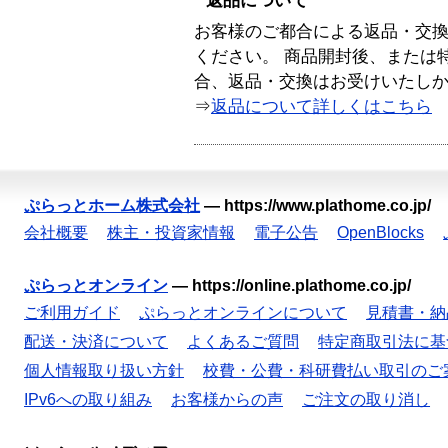
返品について
お客様のご都合による返品・交
ください。 商品開封後、または
合、返品・交換はお受けいたし
⇒
返品について詳しくはこちら
ぷらっとホーム株式会社
—
https://www.plathome.co.jp/
会社概要
株主・投資家情報
電子公告
OpenBlocks
ぷらっとオンライン
—
https://online.plathome.co.jp/
ご利用ガイド
ぷらっとオンラインについて
見積書・納
配送・決済について
よくあるご質問
特定商取引法に基
個人情報取り扱い方針
校費・公費・科研費払い取引のご
IPv6への取り組み
お客様からの声
ご注文の取り消し