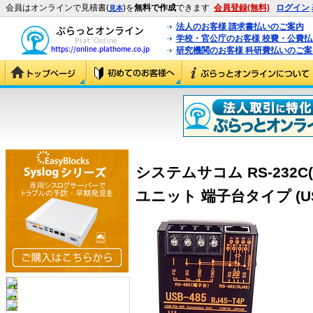
会員はオンラインで見積書(
)を
無料で作成
できます
会員登録(無料)
ログイン
見本
法人のお客様 請求書払いのご案内
学校・官公庁のお客様 校費・公費
研究機関のお客様 科研費払いのご案
システムサコム RS-232C(
ユニット 端子台タイプ (USB-