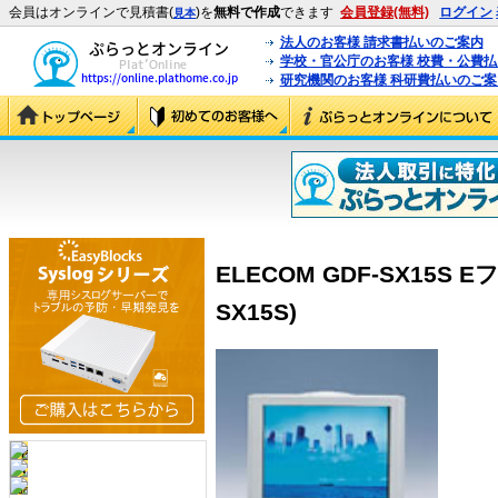
会員はオンラインで見積書(
)を
無料で作成
できます
会員登録(無料)
ログイン
見本
法人のお客様 請求書払いのご案内
学校・官公庁のお客様 校費・公費
研究機関のお客様 科研費払いのご案
ELECOM GDF-SX15S 
SX15S)