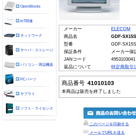
OpenBlocks
IoT関連
メーカー
ELECOM
ネットワーク
商品名
GDF-SX1
型番
GDF-SX15
サーバ・ストレージ
保証条件
メーカー保
JANコード
4953103041
パソコン・周辺機器
返品について
特定商取引
PCパーツ
商品番号
41010103
本商品は販売を終了しました
サプライ
ソフト・ライセンス
このページを印刷する
メールでURLを送る