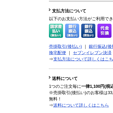
支払方法について
以下のお支払い方法がご利用で
売掛取引(後払い)
｜
銀行振込(後
換宅配便
｜
セブンイレブン決済
⇒
支払方法について詳しくはこ
送料について
1つのご注文毎に
一律1,100円(税
※売掛取引(後払い)のお客様は33
無料！
⇒
送料について詳しくはこちら