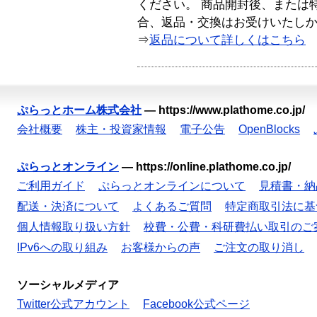
ください。 商品開封後、または
合、返品・交換はお受けいたし
⇒
返品について詳しくはこちら
ぷらっとホーム株式会社
—
https://www.plathome.co.jp/
会社概要
株主・投資家情報
電子公告
OpenBlocks
ぷらっとオンライン
—
https://online.plathome.co.jp/
ご利用ガイド
ぷらっとオンラインについて
見積書・納
配送・決済について
よくあるご質問
特定商取引法に基
個人情報取り扱い方針
校費・公費・科研費払い取引のご
IPv6への取り組み
お客様からの声
ご注文の取り消し
ソーシャルメディア
Twitter公式アカウント
Facebook公式ページ