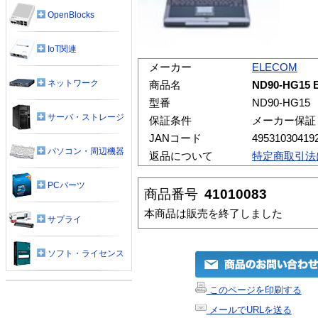
OpenBlocks
IoT関連
メーカー
ELECOM
ネットワーク
商品名
ND90-HG1
型番
ND90-HG15
サーバ・ストレージ
保証条件
メーカー保証
JANコード
49531030419
パソコン・周辺機器
返品について
特定商取引法
PCパーツ
商品番号
41010083
本商品は販売を終了しました
サプライ
ソフト・ライセンス
このページを印刷する
メールでURLを送る