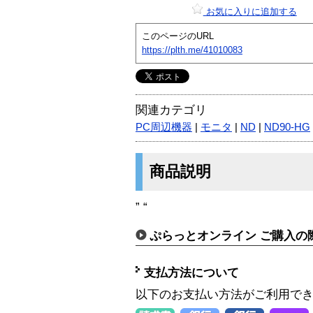
お気に入りに追加する
このページのURL
https://plth.me/41010083
関連カテゴリ
PC周辺機器
|
モニタ
|
ND
|
ND90-HG
商品説明
” “
ぷらっとオンライン ご購入の
支払方法について
以下のお支払い方法がご利用で