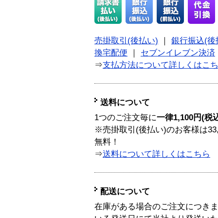
売掛取引(後払い)
｜
銀行振込(後
換宅配便
｜
セブンイレブン決済
⇒
支払方法について詳しくはこ
送料について
1つのご注文毎に
一律1,100円(税
※売掛取引(後払い)のお客様は33
無料！
⇒
送料について詳しくはこちら
配送について
在庫がある場合のご注文につき