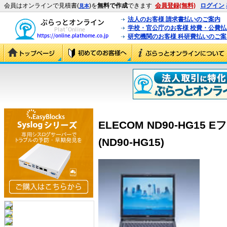
会員はオンラインで見積書(
)を
無料で作成
できます
会員登録(無料)
ログイン
見本
法人のお客様 請求書払いのご案内
学校・官公庁のお客様 校費・公費
研究機関のお客様 科研費払いのご案
ELECOM ND90-HG15
(ND90-HG15)