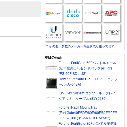
その他、多数のメーカー商品を取り扱ってます
注目の商品
Fortinet FortiGate-60Fバンドルモデル
(初年度先出しセンドバック保守付)
(FG-60F-BDL-US)
Hewlett-Packard HP LCD 8500 コンソ
ール (AF642A)
IBM Flex System コンソール・ブレイ
クアウト・ケーブル (81Y5286)
Fortinet Rack Mount Tray
(FortiGate40F/50E/60E/60F/61F/80E/8
0F/FS-108E) (SP-RACKTRAY-02)
Fortinet FortiGate-80F バンドルモデル