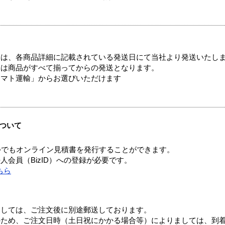
ては、各商品詳細に記載されている発送日にて当社より発送いたし
送は商品がすべて揃ってからの発送となります。
ヤマト運輸」からお選びいただけます
ついて
つでもオンライン見積書を発行することができます。
会員（BizID）への登録が必要です。
ちら
ましては、ご注文後に別途郵送しております。
のため、ご注文日時（土日祝にかかる場合等）によりましては、到