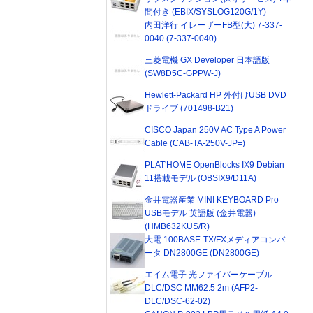
間付き (EBIX/SYSLOG120G/1Y)
内田洋行 イレーザーFB型(大) 7-337-
0040 (7-337-0040)
三菱電機 GX Developer 日本語版
(SW8D5C-GPPW-J)
Hewlett-Packard HP 外付けUSB DVD
ドライブ (701498-B21)
CISCO Japan 250V AC Type A Power
Cable (CAB-TA-250V-JP=)
PLAT'HOME OpenBlocks IX9 Debian
11搭載モデル (OBSIX9/D11A)
金井電器産業 MINI KEYBOARD Pro
USBモデル 英語版 (金井電器)
(HMB632KUS/R)
大電 100BASE-TX/FXメディアコンバ
ータ DN2800GE (DN2800GE)
エイム電子 光ファイバーケーブル
DLC/DSC MM62.5 2m (AFP2-
DLC/DSC-62-02)