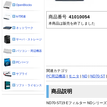
OpenBlocks
商品番号
41010054
IoT関連
本商品は販売を終了しました
ネットワーク
サーバ・ストレージ
パソコン・周辺機器
PCパーツ
関連カテゴリ
サプライ
PC周辺機器
|
モニタ
|
ND
|
ND70-ST
ソフト・ライセンス
商品説明
ND70-ST19 Eフィルター NDシリーズ