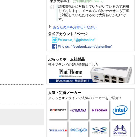
東京大学/K様
(ご利用期間2009年～)
“
請求書払いに対応していただいているので利用
しております。メールでの問い合わせにも丁寧
に対応していただけるので大変ありがたいで
す。
あなたの声をお寄せください!
公式アカウント / ページ
ぷらっとホーム社製品
当社ブランドの製品情報はこちら
人気・定番メーカー
ぷらっとオンラインで人気のメーカーをご紹介！