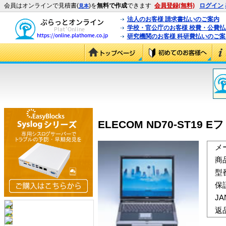
会員はオンラインで見積書(
)を
無料で作成
できます
会員登録(無料)
ログイン
見本
法人のお客様 請求書払いのご案内
学校・官公庁のお客様 校費・公費
研究機関のお客様 科研費払いのご案
ELECOM ND70-ST19 E
メ
商
型
保
J
返