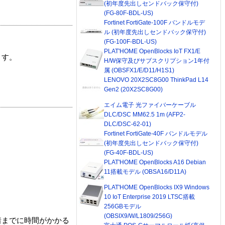
(初年度先出しセンドバック保守付)
(FG-80F-BDL-US)
Fortinet FortiGate-100F バンドルモデ
ル (初年度先出しセンドバック保守付)
(FG-100F-BDL-US)
PLAT'HOME OpenBlocks IoT FX1/E
ます。
H/W保守及びサブスクリプション1年付
属 (OBSFX1/E/D11/H1S1)
LENOVO 20X2SC8G00 ThinkPad L14
Gen2 (20X2SC8G00)
エイム電子 光ファイバーケーブル
DLC/DSC MM62.5 1m (AFP2-
DLC/DSC-62-01)
Fortinet FortiGate-40F バンドルモデル
(初年度先出しセンドバック保守付)
(FG-40F-BDL-US)
PLAT'HOME OpenBlocks A16 Debian
11搭載モデル (OBSA16/D11A)
PLAT'HOME OpenBlocks IX9 Windows
10 IoT Enterprise 2019 LTSC搭載
256GBモデル
(OBSIX9/W/L1809/256G)
着までに時間がかかる