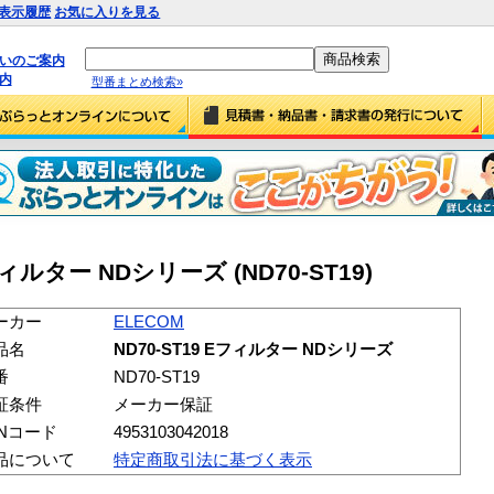
表示履歴
お気に入りを見る
払いのご案内
内
型番まとめ検索»
フィルター NDシリーズ (ND70-ST19)
ーカー
ELECOM
品名
ND70-ST19 Eフィルター NDシリーズ
番
ND70-ST19
証条件
メーカー保証
ANコード
4953103042018
品について
特定商取引法に基づく表示