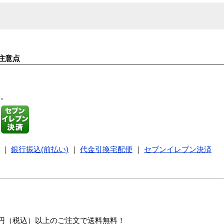
注意点
す。
｜
銀行振込(前払い)
｜
代金引換宅配便
｜
セブンイレブン決済
00円（税込）以上のご注文で送料無料！