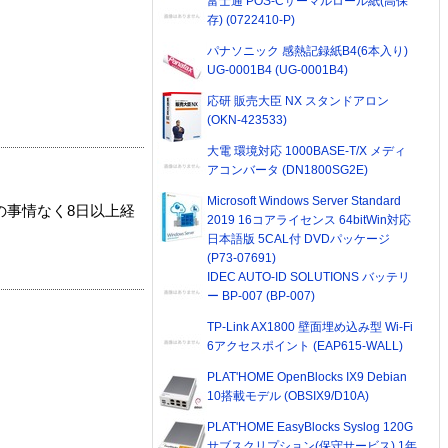
富士通 POS-Cサーマルロール紙(高保
存) (0722410-P)
パナソニック 感熱記録紙B4(6本入り)
UG-0001B4 (UG-0001B4)
応研 販売大臣 NX スタンドアロン
(OKN-423533)
大電 環境対応 1000BASE-T/X メディ
アコンバータ (DN1800SG2E)
Microsoft Windows Server Standard
の事情なく8日以上経
2019 16コアライセンス 64bitWin対応
日本語版 5CAL付 DVDパッケージ
(P73-07691)
IDEC AUTO-ID SOLUTIONS バッテリ
ー BP-007 (BP-007)
TP-Link AX1800 壁面埋め込み型 Wi-Fi
6アクセスポイント (EAP615-WALL)
PLAT'HOME OpenBlocks IX9 Debian
10搭載モデル (OBSIX9/D10A)
PLAT'HOME EasyBlocks Syslog 120G
サブスクリプション(保守サービス) 1年