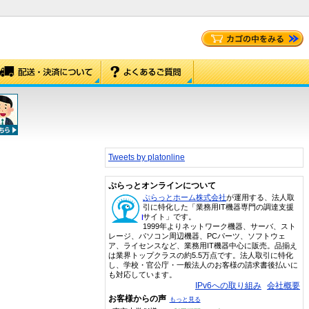
Tweets by platonline
ぷらっとオンラインについて
ぷらっとホーム株式会社
が運用する、法人取
引に特化した「業務用IT機器専門の調達支援
サイト」です。
1999年よりネットワーク機器、サーバ、スト
レージ、パソコン周辺機器、PCパーツ、ソフトウェ
ア、ライセンスなど、業務用IT機器中心に販売。品揃え
は業界トップクラスの約5.5万点です。法人取引に特化
し、学校・官公庁・一般法人のお客様の請求書後払いに
も対応しています。
IPv6への取り組み
会社概要
お客様からの声
もっと見る