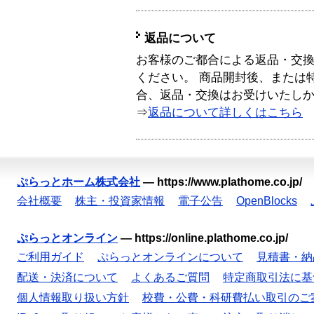
返品について
お客様のご都合による返品・交
ください。 商品開封後、または
合、返品・交換はお受けいたし
⇒
返品について詳しくはこちら
ぷらっとホーム株式会社
—
https://www.plathome.co.jp/
会社概要
株主・投資家情報
電子公告
OpenBlocks
ぷらっとオンライン
—
https://online.plathome.co.jp/
ご利用ガイド
ぷらっとオンラインについて
見積書・納
配送・決済について
よくあるご質問
特定商取引法に基
個人情報取り扱い方針
校費・公費・科研費払い取引のご