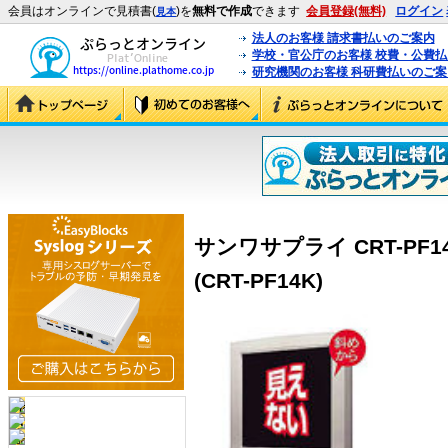
会員はオンラインで見積書(
)を
無料で作成
できます
会員登録(無料)
ログイン
見本
法人のお客様 請求書払いのご案内
学校・官公庁のお客様 校費・公費
研究機関のお客様 科研費払いのご案
サンワサプライ CRT-PF
(CRT-PF14K)