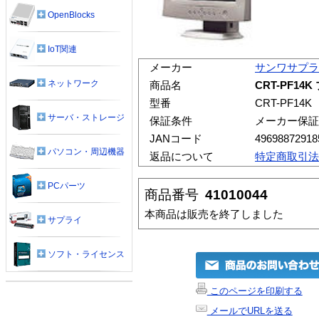
OpenBlocks
IoT関連
メーカー
サンワサプラ
ネットワーク
商品名
CRT-PF1
型番
CRT-PF14K
サーバ・ストレージ
保証条件
メーカー保証
JANコード
49698872918
パソコン・周辺機器
返品について
特定商取引法
PCパーツ
商品番号
41010044
本商品は販売を終了しました
サプライ
ソフト・ライセンス
このページを印刷する
メールでURLを送る