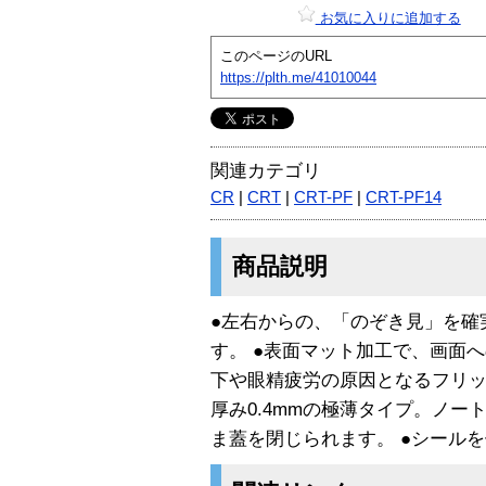
お気に入りに追加する
このページのURL
https://plth.me/41010044
関連カテゴリ
CR
|
CRT
|
CRT-PF
|
CRT-PF14
商品説明
●左右からの、「のぞき見」を確
す。 ●表面マット加工で、画面へ
下や眼精疲労の原因となるフリッカ
厚み0.4mmの極薄タイプ。ノ
ま蓋を閉じられます。 ●シール