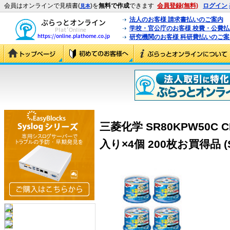
会員はオンラインで見積書(
)を
無料で作成
できます
会員登録(無料)
ログイン
見本
法人のお客様 請求書払いのご案内
学校・官公庁のお客様 校費・公費
研究機関のお客様 科研費払いのご案
三菱化学 SR80KPW50C 
入り×4個 200枚お買得品 (S