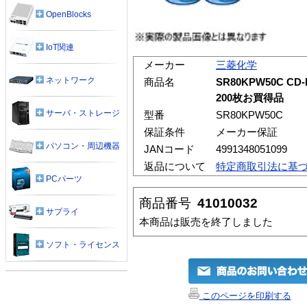
OpenBlocks
IoT関連
メーカー
三菱化学
ネットワーク
商品名
SR80KPW50C C
200枚お買得品
サーバ・ストレージ
型番
SR80KPW50C
保証条件
メーカー保証
パソコン・周辺機器
JANコード
4991348051099
返品について
特定商取引法に基
PCパーツ
商品番号
41010032
サプライ
本商品は販売を終了しました
ソフト・ライセンス
このページを印刷する