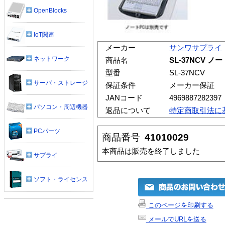
OpenBlocks
IoT関連
メーカー
サンワサプライ
ネットワーク
商品名
SL-37NCV 
型番
SL-37NCV
サーバ・ストレージ
保証条件
メーカー保証
JANコード
4969887282397
パソコン・周辺機器
返品について
特定商取引法に
PCパーツ
商品番号
41010029
本商品は販売を終了しました
サプライ
ソフト・ライセンス
このページを印刷する
メールでURLを送る