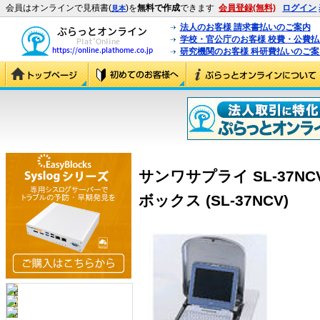
会員はオンラインで見積書(
)を
無料で作成
できます
会員登録(無料)
ログイン
見本
法人のお客様 請求書払いのご案内
学校・官公庁のお客様 校費・公費
研究機関のお客様 科研費払いのご案
サンワサプライ SL-37N
ボックス (SL-37NCV)