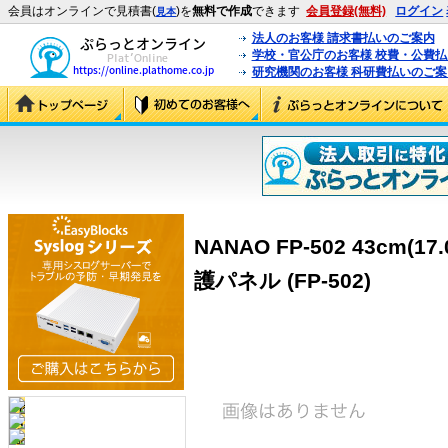
会員はオンラインで見積書(
)を
無料で作成
できます
会員登録(無料)
ログイン
見本
法人のお客様 請求書払いのご案内
学校・官公庁のお客様 校費・公費
研究機関のお客様 科研費払いのご案
NANAO FP-502 43cm
護パネル (FP-502)