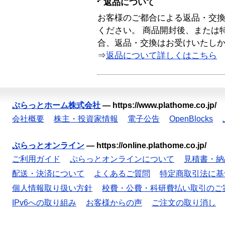
返品について
お客様のご都合による返品・交
ください。 商品開封後、または
合、返品・交換はお受けいたし
⇒
返品について詳しくはこちら
ぷらっとホーム株式会社
—
https://www.plathome.co.jp/
会社概要
株主・投資家情報
電子公告
OpenBlocks
ぷらっとオンライン
—
https://online.plathome.co.jp/
ご利用ガイド
ぷらっとオンラインについて
見積書・納
配送・決済について
よくあるご質問
特定商取引法に基
個人情報取り扱い方針
校費・公費・科研費払い取引のご
IPv6への取り組み
お客様からの声
ご注文の取り消し