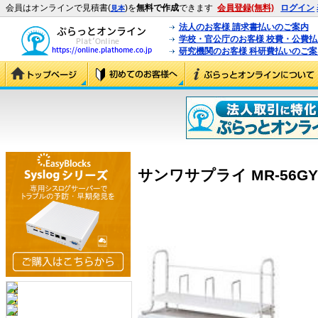
会員はオンラインで見積書(
)を
無料で作成
できます
会員登録(無料)
ログイン
見本
法人のお客様 請求書払いのご案内
学校・官公庁のお客様 校費・公費
研究機関のお客様 科研費払いのご案
サンワサプライ MR-56GY 