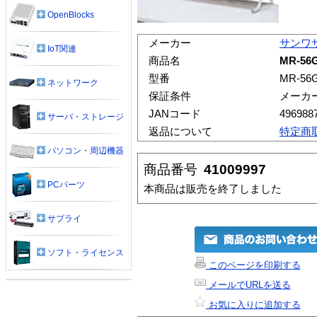
OpenBlocks
メーカー
サンワ
IoT関連
商品名
MR-5
型番
MR-56
ネットワーク
保証条件
メーカ
JANコード
496988
サーバ・ストレージ
返品について
特定商
パソコン・周辺機器
商品番号
41009997
PCパーツ
本商品は販売を終了しました
サプライ
ソフト・ライセンス
このページを印刷する
メールでURLを送る
お気に入りに追加する