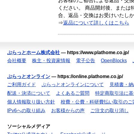
お客様のご都合による返品・交
ください。 商品開封後、または
合、返品・交換はお受けいたし
⇒
返品について詳しくはこちら
ぷらっとホーム株式会社
—
https://www.plathome.co.jp/
会社概要
株主・投資家情報
電子公告
OpenBlocks
ぷらっとオンライン
—
https://online.plathome.co.jp/
ご利用ガイド
ぷらっとオンラインについて
見積書・納
配送・決済について
よくあるご質問
特定商取引法に基
個人情報取り扱い方針
校費・公費・科研費払い取引のご
IPv6への取り組み
お客様からの声
ご注文の取り消し
ソーシャルメディア