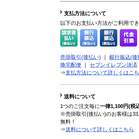
支払方法について
以下のお支払い方法がご利用で
売掛取引(後払い)
｜
銀行振込(後
換宅配便
｜
セブンイレブン決済
⇒
支払方法について詳しくはこ
送料について
1つのご注文毎に
一律1,100円(税
※売掛取引(後払い)のお客様は33
無料！
⇒
送料について詳しくはこちら