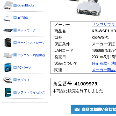
OpenBlocks
IoT関連
メーカー
サンワサプラ
ネットワーク
商品名
KB-WSP1 H
型番
KB-WSP1
サーバ・ストレージ
保証条件
メーカー保証
JANコード
49698875159
パソコン・周辺機器
発売日
2001年5月15
返品について
特定商取引法
PCパーツ
関連
メーカー商品
サプライ
商品番号
41009979
本商品は販売を終了しました
ソフト・ライセンス