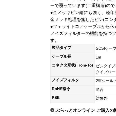
ーで覆っています(二重構造)ので
●金メッキピン錆にも強く、経年
金メッキ処理を施したピン(コン
●フェライトコアケーブルから伝
ノイズフィルターの機能を持つ
す。
製品タイプ
SCSIケー
ケーブル長
1m
コネクタ形状(From-To)
ピンタイプハ
タイプハーフ
ノイズフィルタ
2重シール
RoHS指令
適合
PSE
対象外
ぷらっとオンライン ご購入の