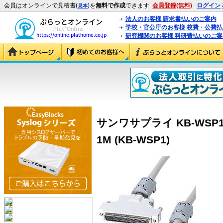
会員はオンラインで見積書(
)を
無料で作成
できます
会員登録(無料)
ログイン
見本
法人のお客様 請求書払いのご案内
学校・官公庁のお客様 校費・公費
研究機関のお客様 科研費払いのご案
サンワサプライ KB-WSP1
1M (KB-WSP1)