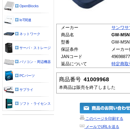
OpenBlocks
IoT関連
メーカー
サンワサ
ネットワーク
商品名
GW-M5
型番
GW-M5N
サーバ・ストレージ
保証条件
メーカー
JANコード
49698877
パソコン・周辺機器
返品について
特定商取
PCパーツ
商品番号
41009968
本商品は販売を終了しました
サプライ
ソフト・ライセンス
このページを印刷する
メールでURLを送る