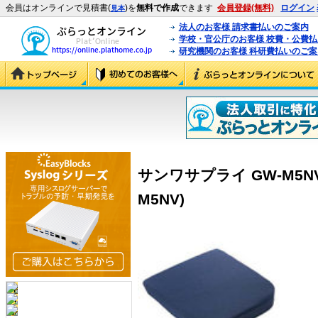
会員はオンラインで見積書(
)を
無料で作成
できます
会員登録(無料)
ログイン
見本
法人のお客様 請求書払いのご案内
学校・官公庁のお客様 校費・公費
研究機関のお客様 科研費払いのご案
サンワサプライ GW-M5N
M5NV)