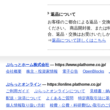
返品について
お客様のご都合による返品・交
ください。 商品開封後、または
合、返品・交換はお受けいたし
⇒
返品について詳しくはこちら
ぷらっとホーム株式会社
—
https://www.plathome.co.jp/
会社概要
株主・投資家情報
電子公告
OpenBlocks
ぷらっとオンライン
—
https://online.plathome.co.jp/
ご利用ガイド
ぷらっとオンラインについて
見積書・納
配送・決済について
よくあるご質問
特定商取引法に基
個人情報取り扱い方針
校費・公費・科研費払い取引のご