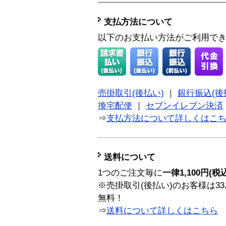
支払方法について
以下のお支払い方法がご利用で
売掛取引(後払い)
｜
銀行振込(後
換宅配便
｜
セブンイレブン決済
⇒
支払方法について詳しくはこ
送料について
1つのご注文毎に
一律1,100円(税
※売掛取引(後払い)のお客様は33
無料！
⇒
送料について詳しくはこちら