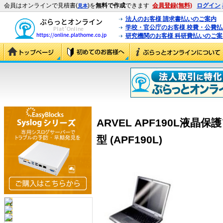
会員はオンラインで見積書(
)を
無料で作成
できます
会員登録(無料)
ログイン
見本
法人のお客様 請求書払いのご案内
学校・官公庁のお客様 校費・公費
研究機関のお客様 科研費払いのご案
ARVEL APF190L液晶保
型 (APF190L)