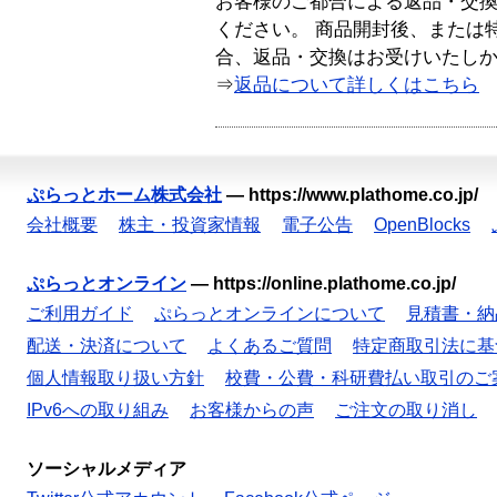
お客様のご都合による返品・交
ください。 商品開封後、または
合、返品・交換はお受けいたし
⇒
返品について詳しくはこちら
ぷらっとホーム株式会社
—
https://www.plathome.co.jp/
会社概要
株主・投資家情報
電子公告
OpenBlocks
ぷらっとオンライン
—
https://online.plathome.co.jp/
ご利用ガイド
ぷらっとオンラインについて
見積書・納
配送・決済について
よくあるご質問
特定商取引法に基
個人情報取り扱い方針
校費・公費・科研費払い取引のご
IPv6への取り組み
お客様からの声
ご注文の取り消し
ソーシャルメディア