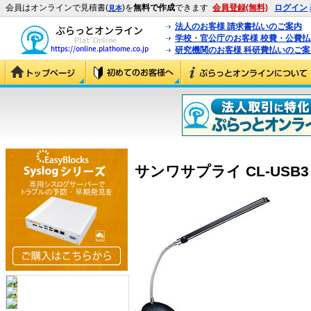
会員はオンラインで見積書(
)を
無料で作成
できます
会員登録(無料)
ログイン
見本
法人のお客様 請求書払いのご案内
学校・官公庁のお客様 校費・公費
研究機関のお客様 科研費払いのご案
サンワサプライ CL-USB3 