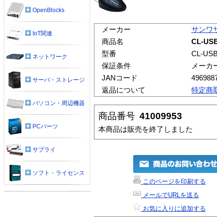
OpenBlocks
メーカー
サンワ
IoT関連
商品名
CL-U
型番
CL-US
ネットワーク
保証条件
メーカ
JANコード
496988
サーバ・ストレージ
返品について
特定商
パソコン・周辺機器
商品番号
41009953
PCパーツ
本商品は販売を終了しました
サプライ
ソフト・ライセンス
このページを印刷する
メールでURLを送る
お気に入りに追加する