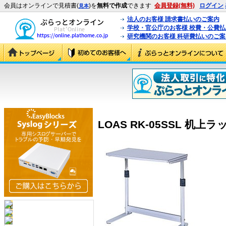
会員はオンラインで見積書(
)を
無料で作成
できます
会員登録(無料)
ログイン
見本
法人のお客様 請求書払いのご案内
学校・官公庁のお客様 校費・公費
研究機関のお客様 科研費払いのご案
LOAS RK-05SSL 机上ラッ