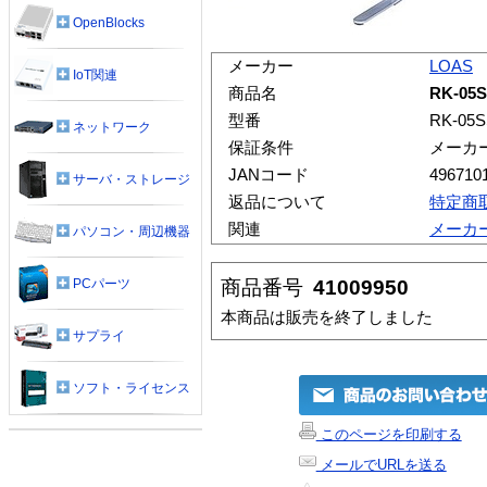
OpenBlocks
メーカー
LOAS
IoT関連
商品名
RK-0
型番
RK-05S
ネットワーク
保証条件
メーカ
JANコード
496710
サーバ・ストレージ
返品について
特定商
関連
メーカ
パソコン・周辺機器
商品番号
41009950
PCパーツ
本商品は販売を終了しました
サプライ
ソフト・ライセンス
このページを印刷する
メールでURLを送る