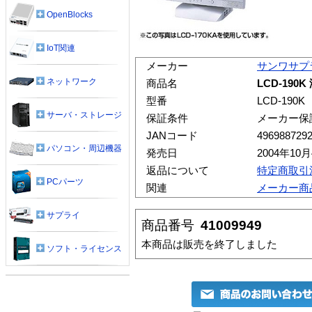
OpenBlocks
IoT関連
メーカー
サンワサプ
ネットワーク
商品名
LCD-19
型番
LCD-190K
サーバ・ストレージ
保証条件
メーカー保
JANコード
496988729
パソコン・周辺機器
発売日
2004年10
返品について
特定商取引
PCパーツ
関連
メーカー商
サプライ
商品番号
41009949
本商品は販売を終了しました
ソフト・ライセンス