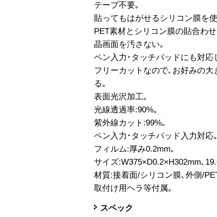
テープ不要｡
貼ってもはがせるシリコン膜を使
PET素材とシリコン膜の貼合わ
晶画面を汚さない｡
ペン入力･タッチパッドにも対応
フリーカットなので､お好みの大
る｡
表面光沢加工｡
光線透過率:90%｡
紫外線カット:99%｡
ペン入力･タッチパッド入力対応
フィルム:厚み0.2mm｡
サイズ:W375×D0.2×H302mm､1
材質:接着面/シリコン膜､外側/PE
取付け用ヘラ等付属｡
スペック