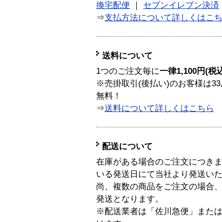
換宅配便
｜
セブンイレブン決済
⇒
支払方法について詳しくはこ
送料について
1つのご注文毎に
一律1,100円(税
※売掛取引(後払い)のお客様は33
無料！
⇒
送料について詳しくはこちら
配送について
在庫がある場合のご注文につき
いる発送日にて当社より発送い
尚、複数の商品をご注文の場合
発送となります。
※配送業者は「佐川急便」また