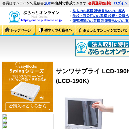
会員はオンラインで見積書(
)を
無料で作成
できます
会員登録(無料)
ログイン
見本
法人のお客様 請求書払いのご案内
学校・官公庁のお客様 校費・公費
研究機関のお客様 科研費払いのご案
サンワサプライ LCD-19
(LCD-190K)