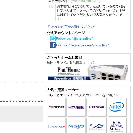
東京大学/K様
(ご利用期間2009年～)
“
請求書払いに対応していただいているので利用
しております。メールでの問い合わせにも丁寧
に対応していただけるので大変ありがたいで
す。
あなたの声をお寄せください!
公式アカウント / ページ
ぷらっとホーム社製品
当社ブランドの製品情報はこちら
人気・定番メーカー
ぷらっとオンラインで人気のメーカーをご紹介！