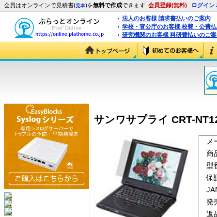
会員はオンラインで見積書(
)を
無料で作成
できます
会員登録(無料)
ログイン
見本
法人のお客様 請求書払いのご案内
学校・官公庁のお客様 校費・公費
研究機関のお客様 科研費払いのご案
サンワサプライ CRT-NT12
メ
商
型
保
J
発
返