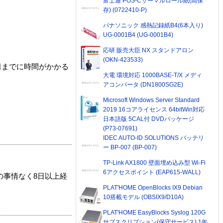
富士通 POS-Cサーマルロール紙(高保
存) (0722410-P)
パナソニック 感熱記録紙B4(6本入り)
UG-0001B4 (UG-0001B4)
応研 販売大臣 NX スタンドアロン
(OKN-423533)
着までに時間がかかる
大電 環境対応 1000BASE-T/X メディ
アコンバータ (DN1800SG2E)
Microsoft Windows Server Standard
2019 16コアライセンス 64bitWin対応
日本語版 5CAL付 DVDパッケージ
(P73-07691)
IDEC AUTO-ID SOLUTIONS バッテリ
ー BP-007 (BP-007)
TP-Link AX1800 壁面埋め込み型 Wi-Fi
6アクセスポイント (EAP615-WALL)
の事情なく8日以上経
PLAT'HOME OpenBlocks IX9 Debian
10搭載モデル (OBSIX9/D10A)
PLAT'HOME EasyBlocks Syslog 120G
サブスクリプション(保守サービス) 1年