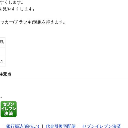
やすくします｡
を見やすくします｡
ッカー(チラツキ)現象を抑えます｡
晶
.1
注意点
す。
｜
銀行振込(前払い)
｜
代金引換宅配便
｜
セブンイレブン決済