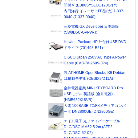
間付き (EBIX/SYSLOG120G/1Y)
内田洋行 イレーザーFB型(大) 7-337-
0040 (7-337-0040)
三菱電機 GX Developer 日本語版
(SW8D5C-GPPW-J)
Hewlett-Packard HP 外付けUSB DVD
ドライブ (701498-B21)
CISCO Japan 250V AC Type A Power
Cable (CAB-TA-250V-JP=)
PLAT'HOME OpenBlocks IX9 Debian
11搭載モデル (OBSIX9/D11A)
金井電器産業 MINI KEYBOARD Pro
USBモデル 英語版 (金井電器)
(HMB632KUS/R)
大電 100BASE-TX/FXメディアコンバ
ータ DN2800GE (DN2800GE)
エイム電子 光ファイバーケーブル
DLC/DSC MM62.5 2m (AFP2-
DLC/DSC-62-02)