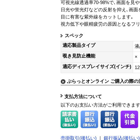
可視光線透過率70-98%で､画面を見
日光や蛍光灯などの反射を抑え､画面
目に有害な紫外線をカットします｡
視力低下や眼精疲労の原因となるフリ
スペック
適応製品タイプ
液
覗き見防止機能
×
適応ディスプレイサイズ(インチ)
12
ぷらっとオンライン ご購入の際の
支払方法について
以下のお支払い方法がご利用できま
売掛取引(後払い)
｜
銀行振込(後払い)