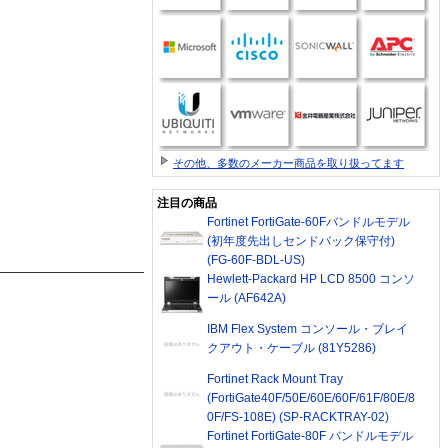
その他、多数のメーカー商品を取り扱ってます
注目の商品
Fortinet FortiGate-60Fバンドルモデル
(初年度先出しセンドバック保守付)
(FG-60F-BDL-US)
Hewlett-Packard HP LCD 8500 コンソ
ール (AF642A)
IBM Flex System コンソール・ブレイ
クアウト・ケーブル (81Y5286)
Fortinet Rack Mount Tray
(FortiGate40F/50E/60E/60F/61F/80E/8
0F/FS-108E) (SP-RACKTRAY-02)
Fortinet FortiGate-80F バンドルモデル