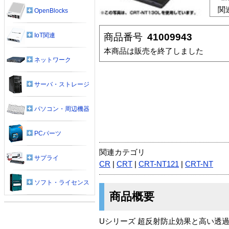
関
OpenBlocks
商品番号
41009943
IoT関連
本商品は販売を終了しました
ネットワーク
サーバ・ストレージ
パソコン・周辺機器
PCパーツ
関連カテゴリ
サプライ
CR
|
CRT
|
CRT-NT121
|
CRT-NT
ソフト・ライセンス
商品概要
Uシリーズ 超反射防止効果と高い透