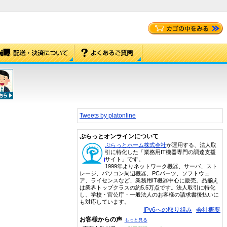
Tweets by platonline
ぷらっとオンラインについて
ぷらっとホーム株式会社
が運用する、法人取
引に特化した「業務用IT機器専門の調達支援
サイト」です。
1999年よりネットワーク機器、サーバ、スト
レージ、パソコン周辺機器、PCパーツ、ソフトウェ
ア、ライセンスなど、業務用IT機器中心に販売。品揃え
は業界トップクラスの約5.5万点です。法人取引に特化
し、学校・官公庁・一般法人のお客様の請求書後払いに
も対応しています。
IPv6への取り組み
会社概要
お客様からの声
もっと見る