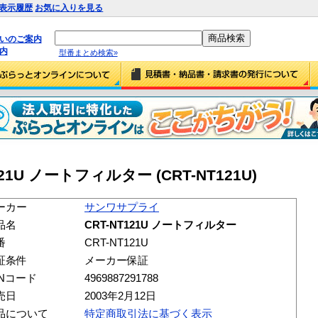
表示履歴
お気に入りを見る
払いのご案内
内
型番まとめ検索»
1U ノートフィルター (CRT-NT121U)
ーカー
サンワサプライ
品名
CRT-NT121U ノートフィルター
番
CRT-NT121U
証条件
メーカー保証
ANコード
4969887291788
売日
2003年2月12日
品について
特定商取引法に基づく表示