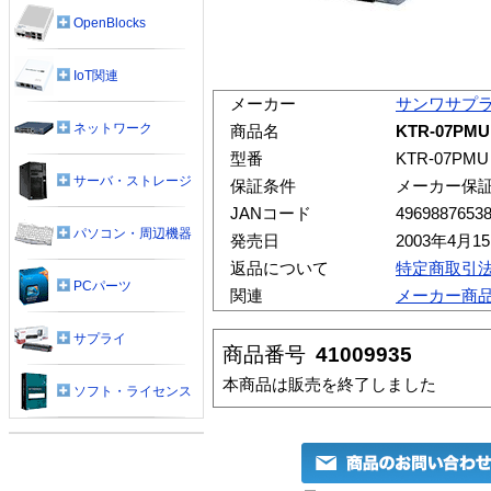
OpenBlocks
IoT関連
メーカー
サンワサプ
ネットワーク
商品名
KTR-07PM
型番
KTR-07PMU
サーバ・ストレージ
保証条件
メーカー保
JANコード
4969887653
パソコン・周辺機器
発売日
2003年4月1
返品について
特定商取引
PCパーツ
関連
メーカー商
サプライ
商品番号
41009935
本商品は販売を終了しました
ソフト・ライセンス