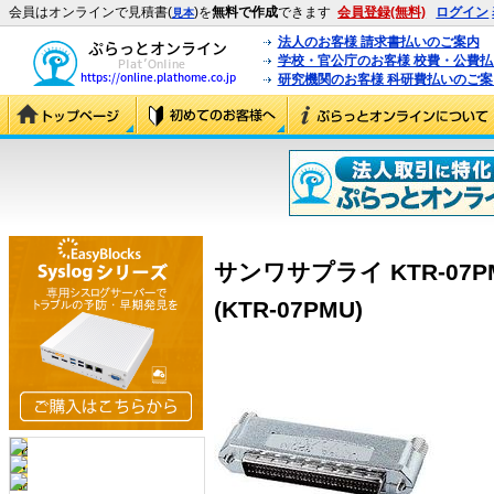
会員はオンラインで見積書(
)を
無料で作成
できます
会員登録(無料)
ログイン
見本
法人のお客様 請求書払いのご案内
学校・官公庁のお客様 校費・公費
研究機関のお客様 科研費払いのご案
サンワサプライ KTR-07P
(KTR-07PMU)