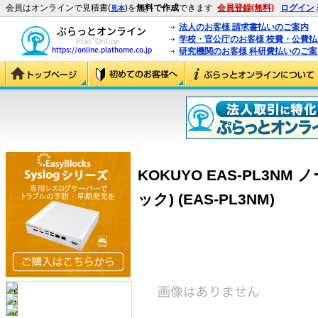
会員はオンラインで見積書(
)を
無料で作成
できます
会員登録(無料)
ログイン
見本
法人のお客様 請求書払いのご案内
学校・官公庁のお客様 校費・公費
研究機関のお客様 科研費払いのご案
KOKUYO EAS-PL3N
ック) (EAS-PL3NM)