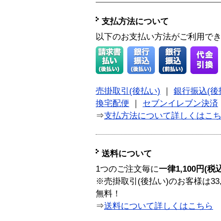
支払方法について
以下のお支払い方法がご利用で
売掛取引(後払い)
｜
銀行振込(後
換宅配便
｜
セブンイレブン決済
⇒
支払方法について詳しくはこ
送料について
1つのご注文毎に
一律1,100円(税
※売掛取引(後払い)のお客様は33
無料！
⇒
送料について詳しくはこちら