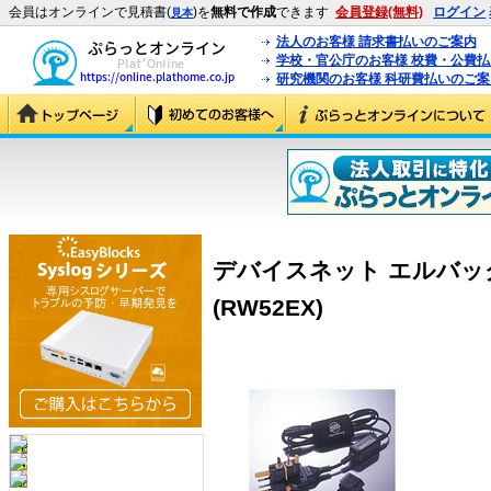
会員はオンラインで見積書(
)を
無料で作成
できます
会員登録(無料)
ログイン
見本
法人のお客様 請求書払いのご案内
学校・官公庁のお客様 校費・公費
研究機関のお客様 科研費払いのご案
デバイスネット エルバック
(RW52EX)