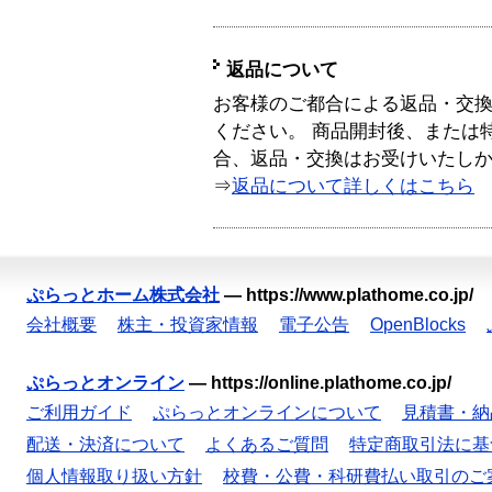
返品について
お客様のご都合による返品・交
ください。 商品開封後、または
合、返品・交換はお受けいたし
⇒
返品について詳しくはこちら
ぷらっとホーム株式会社
—
https://www.plathome.co.jp/
会社概要
株主・投資家情報
電子公告
OpenBlocks
ぷらっとオンライン
—
https://online.plathome.co.jp/
ご利用ガイド
ぷらっとオンラインについて
見積書・納
配送・決済について
よくあるご質問
特定商取引法に基
個人情報取り扱い方針
校費・公費・科研費払い取引のご