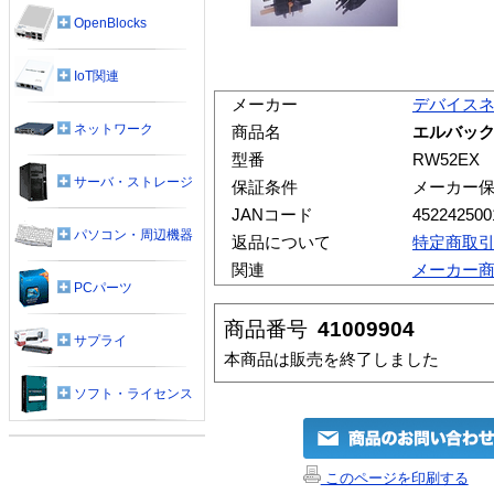
OpenBlocks
IoT関連
メーカー
デバイス
ネットワーク
商品名
エルバック
型番
RW52EX
サーバ・ストレージ
保証条件
メーカー
JANコード
452242500
パソコン・周辺機器
返品について
特定商取
関連
メーカー
PCパーツ
商品番号
41009904
サプライ
本商品は販売を終了しました
ソフト・ライセンス
このページを印刷する