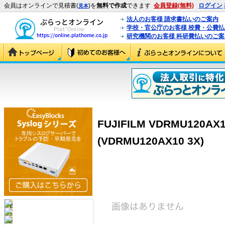
会員はオンラインで見積書(
)を
無料で作成
できます
会員登録(無料)
ログイン
見本
法人のお客様 請求書払いのご案内
学校・官公庁のお客様 校費・公費
研究機関のお客様 科研費払いのご案
FUJIFILM VDRMU120A
(VDRMU120AX10 3X)